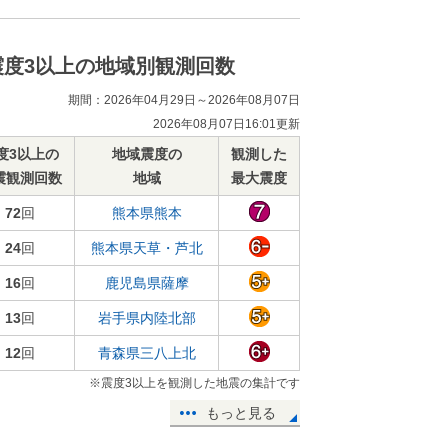
震度3以上の地域別観測回数
期間：2026年04月29日～2026年08月07日
2026年08月07日16:01更新
度3以上の
地域震度の
観測した
震観測回数
地域
最大震度
72
回
熊本県熊本
24
回
熊本県天草・芦北
16
回
鹿児島県薩摩
13
回
岩手県内陸北部
12
回
青森県三八上北
※震度3以上を観測した地震の集計です
もっと見る