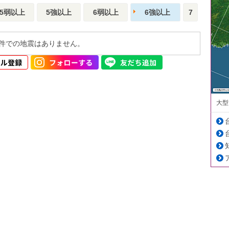
5弱以上
5強以上
6弱以上
6強以上
7
件での地震はありません。
大型