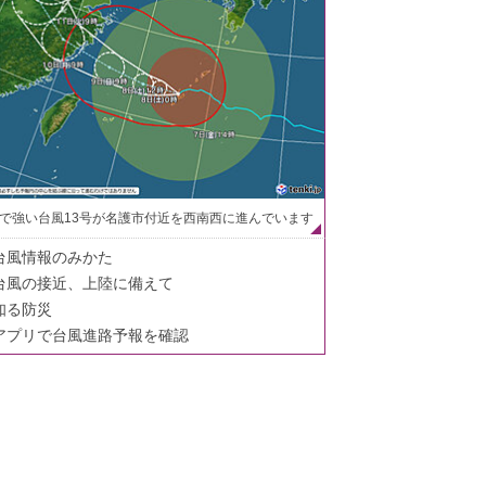
で強い台風13号が名護市付近を西南西に進んでいます
台風情報のみかた
台風の接近、上陸に備えて
知る防災
アプリで台風進路予報を確認