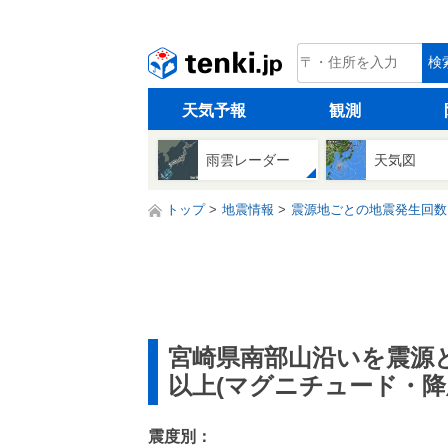
tenki.jp
検
天気予報
観測
雨雲レーダー
天気図
トップ
地震情報
震源地ごとの地震発生回数
宮崎県南部山沿いを震源
以上(マグニチュード・降
震度別：