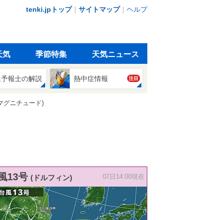
tenki.jpトップ
｜
サイトマップ
｜
ヘルプ
天気
季節特集
天気ニュース
象予報士の解説
熱中症情報
注目
マグニチュード)
風13号
(ドルフィン)
07日14:00現在