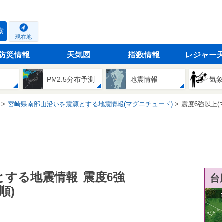
索
現在地
防災情報
天気図
指数情報
レジャー
PM2.5分布予測
地震情報
気
宮崎県南部山沿いを震源とする地震情報(マグニチュード)
震度6強以上(
とする地震情報
震度6強
台
順)