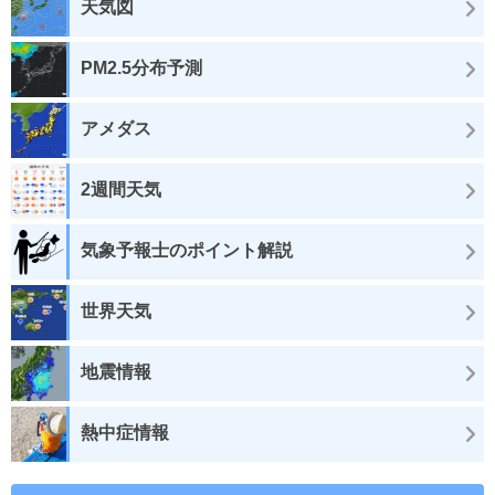
天気図
PM2.5分布予測
アメダス
2週間天気
気象予報士のポイント解説
世界天気
地震情報
熱中症情報