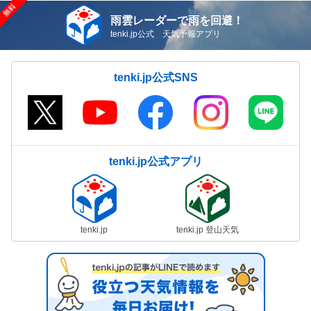
雨雲レーダーで雨を回避！
tenki.jp公式 天気予報アプリ
tenki.jp公式SNS
tenki.jp公式アプリ
tenki.jp
tenki.jp 登山天気