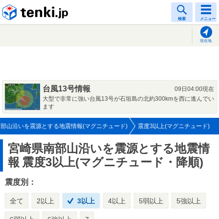
tenki.jp
検索
メニュー
現在地
台風13号情報
09日04:00現在
大型で非常に強い台風13号が石垣島の北約300kmを西に進んでい
ます
部山沿いを震源とする地震情報(マグニチュード)
震度3以上(マグニチュード)
宮崎県南部山沿いを震源とする地震情
報
震度3以上(マグニチュード・降順)
震度別：
全て
2以上
3以上
4以上
5弱以上
5強以上