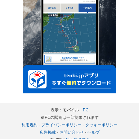
表示：
モバイル
｜
PC
※PCの閲覧は一部制限されます
利用規約
-
プライバシーポリシー
-
クッキーポリシー
広告掲載
-
お問い合わせ
-
ヘルプ