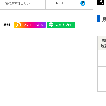
宮崎県南部山沿い
M3.4
震
地