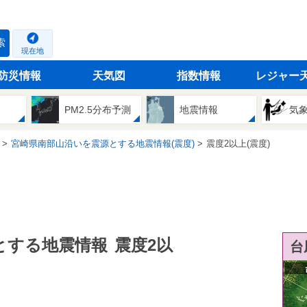
索
現在地
防災情報
天気図
指数情報
レジャー
PM2.5分布予測
地震情報
気
宮崎県南部山沿いを震源とする地震情報(震度)
震度2以上(震度)
とする地震情報
震度2以
台