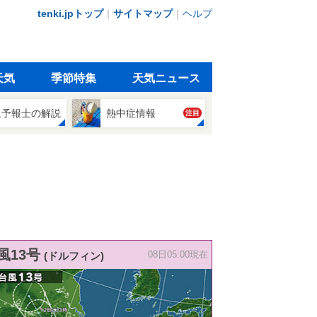
tenki.jpトップ
｜
サイトマップ
｜
ヘルプ
天気
季節特集
天気ニュース
象予報士の解説
熱中症情報
注目
風13号
(ドルフィン)
08日05:00現在