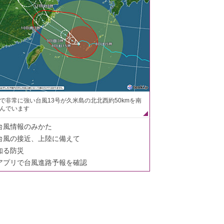
で非常に強い台風13号が久米島の北北西約50kmを南
んでいます
台風情報のみかた
台風の接近、上陸に備えて
知る防災
アプリで台風進路予報を確認