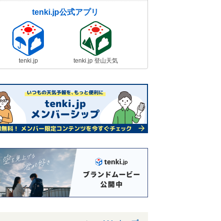
tenki.jp公式アプリ
tenki.jp
tenki.jp 登山天気