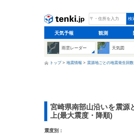
tenki.jp
検
天気予報
観測
雨雲レーダー
天気図
トップ
地震情報
震源地ごとの地震発生回数
宮崎県南部山沿いを震源
上(最大震度・降順)
震度別：