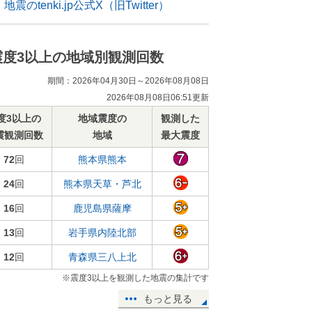
地震のtenki.jp公式X（旧Twitter）
震度3以上の地域別観測回数
期間：2026年04月30日～2026年08月08日
2026年08月08日06:51更新
度3以上の
地域震度の
観測した
震観測回数
地域
最大震度
72
回
熊本県熊本
24
回
熊本県天草・芦北
16
回
鹿児島県薩摩
13
回
岩手県内陸北部
12
回
青森県三八上北
※震度3以上を観測した地震の集計です
もっと見る