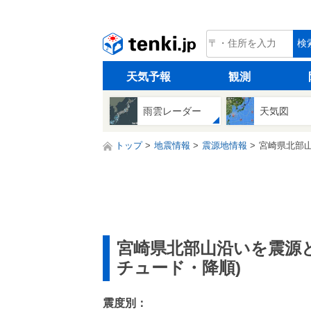
tenki.jp
検
天気予報
観測
雨雲レーダー
天気図
トップ
地震情報
震源地情報
宮崎県北部山
宮崎県北部山沿いを震源
チュード・降順)
震度別：