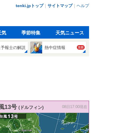
tenki.jpトップ
｜
サイトマップ
｜
ヘルプ
天気
季節特集
天気ニュース
象予報士の解説
熱中症情報
注目
風13号
(ドルフィン)
08日17:00現在