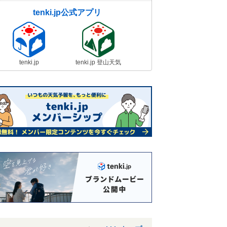
tenki.jp公式アプリ
tenki.jp
tenki.jp 登山天気