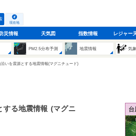
索
現在地
防災情報
天気図
指数情報
レジャー
PM2.5分布予測
地震情報
気
沿いを震源とする地震情報(マグニチュード)
とする地震情報
(マグニ
台