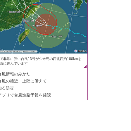
で非常に強い台風13号が久米島の西北西約180kmを
西に進んでいます
台風情報のみかた
台風の接近、上陸に備えて
知る防災
アプリで台風進路予報を確認