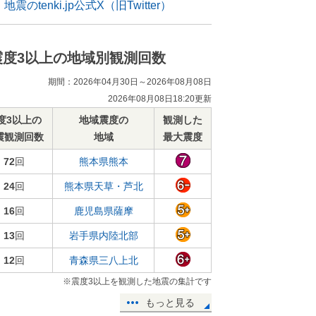
地震のtenki.jp公式X（旧Twitter）
震度3以上の地域別観測回数
期間：2026年04月30日～2026年08月08日
2026年08月08日18:20更新
度3以上の
地域震度の
観測した
震観測回数
地域
最大震度
72
回
熊本県熊本
24
回
熊本県天草・芦北
16
回
鹿児島県薩摩
13
回
岩手県内陸北部
12
回
青森県三八上北
※震度3以上を観測した地震の集計です
もっと見る