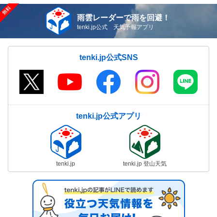
雨雲レーダーで雨を回避！
tenki.jp公式 天気予報アプリ
tenki.jp公式SNS
tenki.jp公式アプリ
tenki.jp
tenki.jp 登山天気