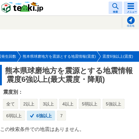
tenki.jp
検索
メニュー
現在地
震発生回数
熊本県球磨地方を震源とする地震情報(震度)
震度6強以上(震度)
熊本県球磨地方を震源とする地震情報
震度6強以上(最大震度・降順)
震度別：
全て
2以上
3以上
4以上
5弱以上
5強以上
6弱以上
6強以上
7
この検索条件での地震はありません。