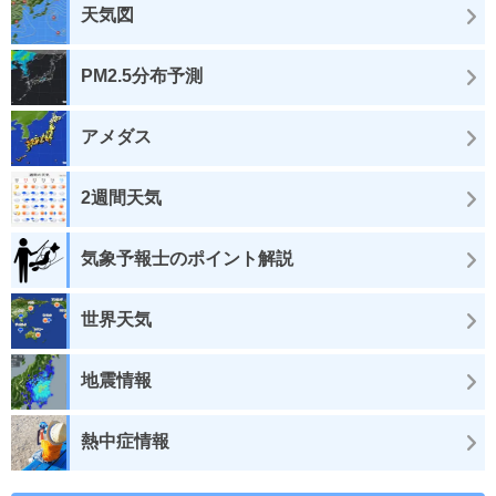
天気図
PM2.5分布予測
アメダス
2週間天気
気象予報士のポイント解説
世界天気
地震情報
熱中症情報