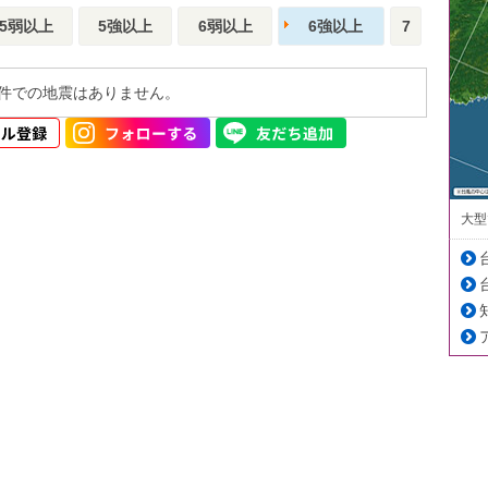
5弱以上
5強以上
6弱以上
6強以上
7
件での地震はありません。
大型