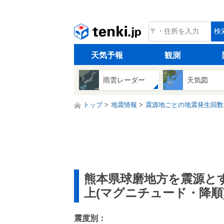
tenki.jp
検
天気予報
観測
雨雲レーダー
天気図
トップ
地震情報
震源地ごとの地震発生回数
熊本県球磨地方を震源と
上(マグニチュード・降順
震度別：