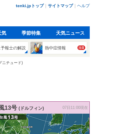
tenki.jpトップ
｜
サイトマップ
｜
ヘルプ
天気
季節特集
天気ニュース
象予報士の解説
熱中症情報
注目
グニチュード)
風13号
(ドルフィン)
07日11:00現在