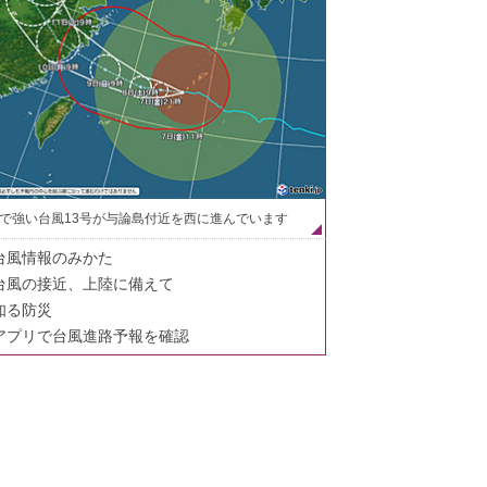
で強い台風13号が与論島付近を西に進んでいます
台風情報のみかた
台風の接近、上陸に備えて
知る防災
アプリで台風進路予報を確認