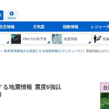
索
現在地
防災情報
天気図
指数情報
レジャー
PM2.5分布予測
地震情報
気
熊本県球磨地方を震源とする地震情報(マグニチュード)
震度6強以上(マ
する地震情報
震度6強以
台
)