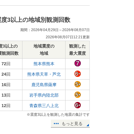
震度3以上の地域別観測回数
期間：2026年04月29日～2026年08月07日
2026年08月07日12:21更新
度3以上の
地域震度の
観測した
震観測回数
地域
最大震度
72
回
熊本県熊本
24
回
熊本県天草・芦北
16
回
鹿児島県薩摩
13
回
岩手県内陸北部
12
回
青森県三八上北
※震度3以上を観測した地震の集計です
もっと見る