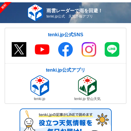
雨雲レーダーで雨を回避！
tenki.jp公式 天気予報アプリ
tenki.jp公式SNS
tenki.jp公式アプリ
tenki.jp
tenki.jp 登山天気