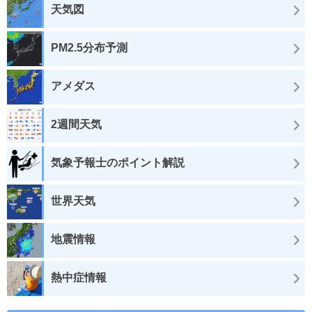
天気図
PM2.5分布予測
アメダス
2週間天気
気象予報士のポイント解説
世界天気
地震情報
熱中症情報