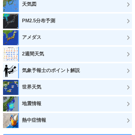
天気図
PM2.5分布予測
アメダス
2週間天気
気象予報士のポイント解説
世界天気
地震情報
熱中症情報