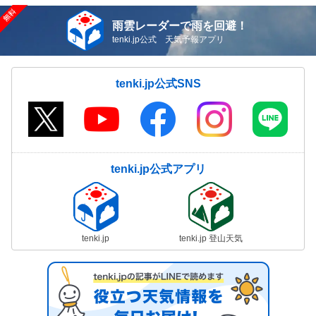
雨雲レーダーで雨を回避！
tenki.jp公式 天気予報アプリ
tenki.jp公式SNS
tenki.jp公式アプリ
tenki.jp
tenki.jp 登山天気