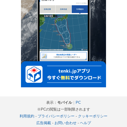
表示：
モバイル
｜
PC
※PCの閲覧は一部制限されます
利用規約
-
プライバシーポリシー
-
クッキーポリシー
広告掲載
-
お問い合わせ
-
ヘルプ