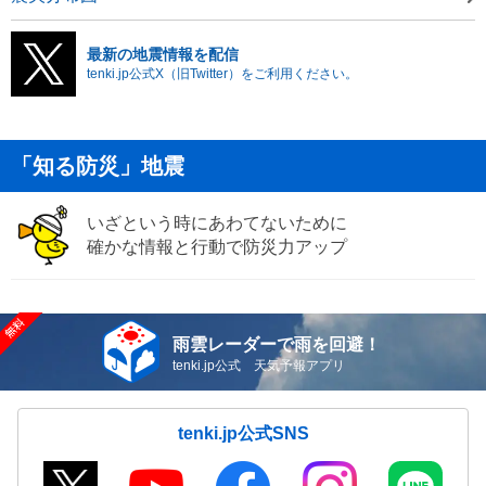
最新の地震情報を配信
tenki.jp公式X（旧Twitter）をご利用ください。
「知る防災」地震
いざという時にあわてないために
確かな情報と行動で防災力アップ
雨雲レーダーで雨を回避！
tenki.jp公式 天気予報アプリ
tenki.jp公式SNS