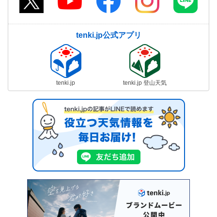
tenki.jp公式アプリ
tenki.jp
tenki.jp 登山天気