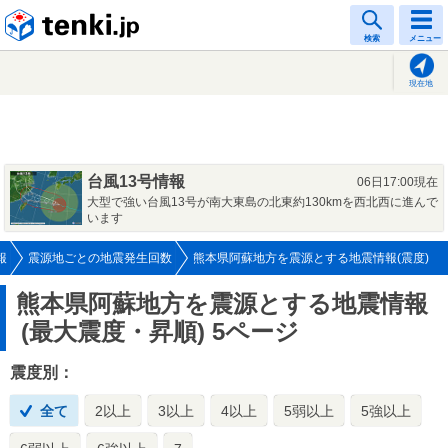
tenki.jp
検索
メニュー
現在地
台風13号情報
06日17:00現在
大型で強い台風13号が南大東島の北東約130kmを西北西に進んで
います
報
震源地ごとの地震発生回数
熊本県阿蘇地方を震源とする地震情報(震度)
熊本県阿蘇地方を震源とする地震情報
(最大震度・昇順) 5ページ
震度別：
全て
2以上
3以上
4以上
5弱以上
5強以上