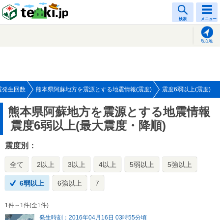
tenki.jp
検索
メニュー
現在地
震発生回数
熊本県阿蘇地方を震源とする地震情報(震度)
震度6弱以上(震度)
熊本県阿蘇地方を震源とする地震情報
震度6弱以上(最大震度・降順)
震度別：
全て
2以上
3以上
4以上
5弱以上
5強以上
6弱以上
6強以上
7
1件～1件(全1件)
発生時刻：2016年04月16日 03時55分頃