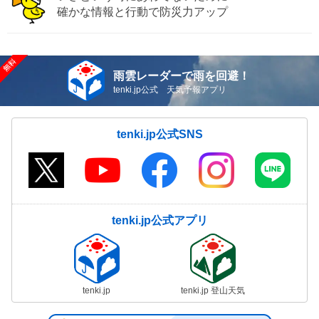
確かな情報と行動で防災力アップ
雨雲レーダーで雨を回避！
tenki.jp公式 天気予報アプリ
tenki.jp公式SNS
tenki.jp公式アプリ
tenki.jp
tenki.jp 登山天気