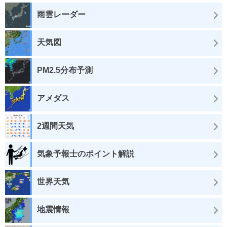
雨雲レーダー
天気図
PM2.5分布予測
アメダス
2週間天気
気象予報士のポイント解説
世界天気
地震情報