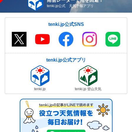
雨雲レーダーで雨を回避！
tenki.jp公式 天気予報アプリ
tenki.jp公式SNS
tenki.jp公式アプリ
tenki.jp
tenki.jp 登山天気