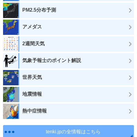
PM2.5分布予測
アメダス
2週間天気
気象予報士のポイント解説
世界天気
地震情報
熱中症情報
tenki.jpの全情報はこちら