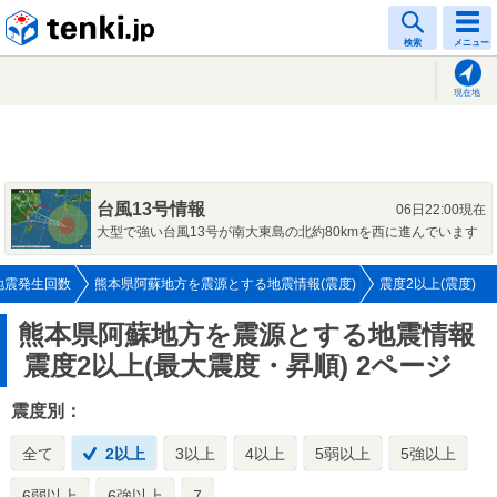
tenki.jp
検索
メニュー
現在地
台風13号情報
06日22:00現在
大型で強い台風13号が南大東島の北約80kmを西に進んでいます
地震発生回数
熊本県阿蘇地方を震源とする地震情報(震度)
震度2以上(震度)
熊本県阿蘇地方を震源とする地震情報
震度2以上(最大震度・昇順) 2ページ
震度別：
全て
2以上
3以上
4以上
5弱以上
5強以上
6弱以上
6強以上
7