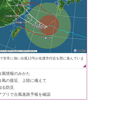
で非常に強い台風13号が名護市付近を西に進んでいま
台風情報のみかた
台風の接近、上陸に備えて
知る防災
アプリで台風進路予報を確認