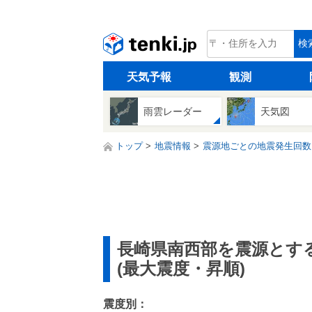
tenki.jp
検
天気予報
観測
雨雲レーダー
天気図
トップ
地震情報
震源地ごとの地震発生回数
長崎県南西部を震源とす
(最大震度・昇順)
震度別：