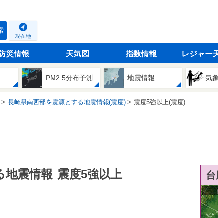
索
現在地
防災情報
天気図
指数情報
レジャー
PM2.5分布予測
地震情報
気
長崎県南西部を震源とする地震情報(震度)
震度5強以上(震度)
る地震情報
震度5強以上
台