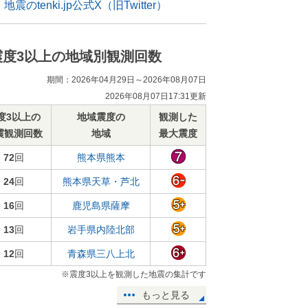
地震のtenki.jp公式X（旧Twitter）
震度3以上の地域別観測回数
期間：2026年04月29日～2026年08月07日
2026年08月07日17:31更新
度3以上の
地域震度の
観測した
震観測回数
地域
最大震度
72
回
熊本県熊本
24
回
熊本県天草・芦北
16
回
鹿児島県薩摩
13
回
岩手県内陸北部
12
回
青森県三八上北
※震度3以上を観測した地震の集計です
もっと見る