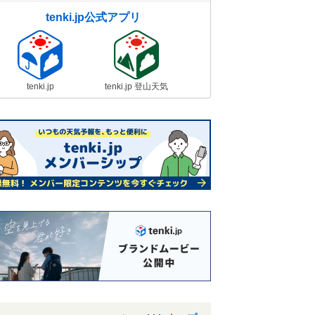
tenki.jp公式アプリ
tenki.jp
tenki.jp 登山天気