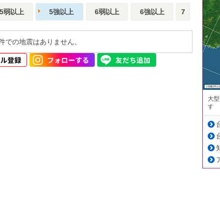
5弱以上
5強以上
6弱以上
6強以上
7
件での地震はありません。
大型
す