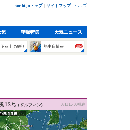
tenki.jpトップ
｜
サイトマップ
｜
ヘルプ
天気
季節特集
天気ニュース
象予報士の解説
熱中症情報
注目
風13号
(ドルフィン)
07日16:00現在