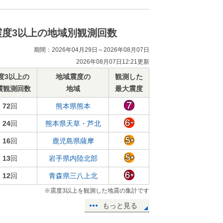
震度3以上の地域別観測回数
期間：2026年04月29日～2026年08月07日
2026年08月07日12:21更新
度3以上の
地域震度の
観測した
震観測回数
地域
最大震度
72
回
熊本県熊本
24
回
熊本県天草・芦北
16
回
鹿児島県薩摩
13
回
岩手県内陸北部
12
回
青森県三八上北
※震度3以上を観測した地震の集計です
もっと見る