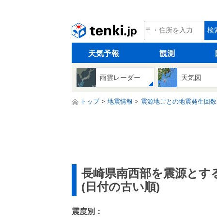
tenki.jp
検
天気予報
観測
雨雲レーダー
天気図
トップ
地震情報
震源地ごとの地震発生回数
長崎県南西部を震源とす
(日付の古い順)
震度別：