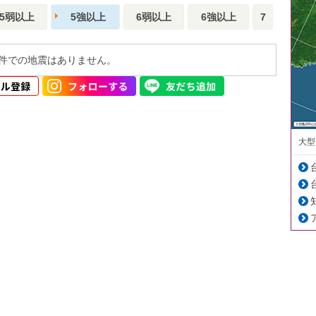
5弱以上
5強以上
6弱以上
6強以上
7
件での地震はありません。
大型