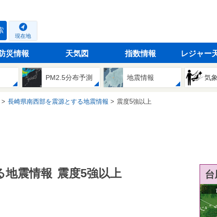
索
現在地
防災情報
天気図
指数情報
レジャー
PM2.5分布予測
地震情報
気
長崎県南西部を震源とする地震情報
震度5強以上
る地震情報
震度5強以上
台