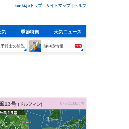
tenki.jpトップ
｜
サイトマップ
｜
ヘルプ
天気
季節特集
天気ニュース
象予報士の解説
熱中症情報
注目
風13号
(ドルフィン)
07日11:00現在