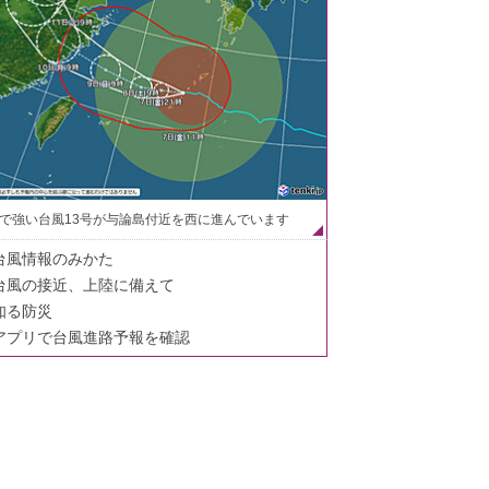
で強い台風13号が与論島付近を西に進んでいます
台風情報のみかた
台風の接近、上陸に備えて
知る防災
アプリで台風進路予報を確認