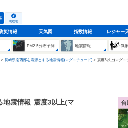
索
現在地
防災情報
天気図
指数情報
レジャー
PM2.5分布予測
地震情報
気
長崎県南西部を震源とする地震情報(マグニチュード)
震度3以上(マグニ
る地震情報
震度3以上(マ
台