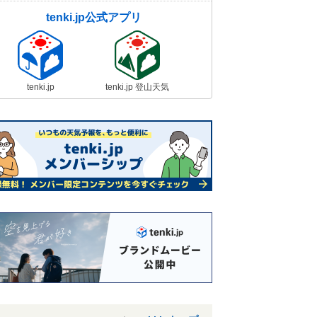
tenki.jp公式アプリ
tenki.jp
tenki.jp 登山天気