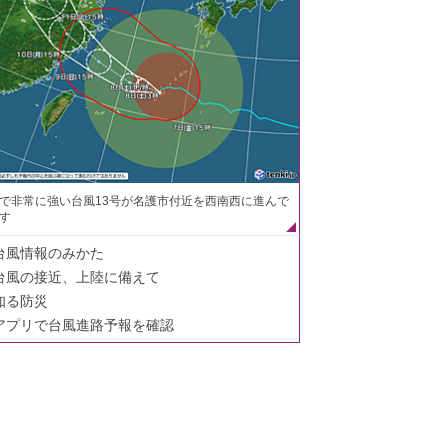
で非常に強い台風13号が名護市付近を西南西に進んで
す
台風情報のみかた
台風の接近、上陸に備えて
知る防災
アプリで台風進路予報を確認