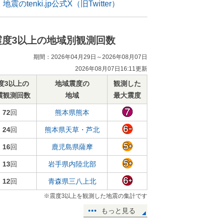
地震のtenki.jp公式X（旧Twitter）
震度3以上の地域別観測回数
期間：2026年04月29日～2026年08月07日
2026年08月07日16:11更新
度3以上の
地域震度の
観測した
震観測回数
地域
最大震度
72
回
熊本県熊本
24
回
熊本県天草・芦北
16
回
鹿児島県薩摩
13
回
岩手県内陸北部
12
回
青森県三八上北
※震度3以上を観測した地震の集計です
もっと見る