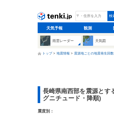
tenki.jp
検
天気予報
観測
雨雲レーダー
天気図
トップ
地震情報
震源地ごとの地震発生回数
長崎県南西部を震源とす
グニチュード・降順)
震度別：