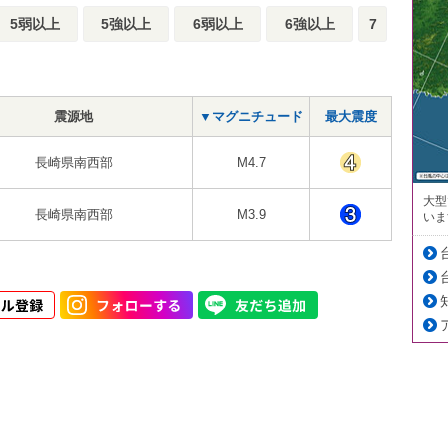
5弱以上
5強以上
6弱以上
6強以上
7
震源地
▼マグニチュード
最大震度
長崎県南西部
M4.7
大型
長崎県南西部
M3.9
いま