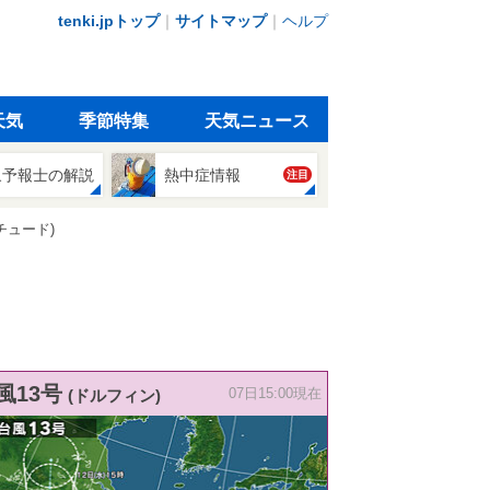
tenki.jpトップ
｜
サイトマップ
｜
ヘルプ
天気
季節特集
天気ニュース
象予報士の解説
熱中症情報
注目
チュード)
風13号
(ドルフィン)
07日15:00現在