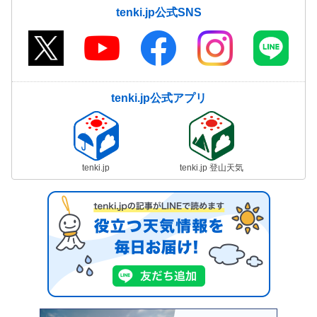
tenki.jp公式SNS
tenki.jp公式アプリ
tenki.jp
tenki.jp 登山天気