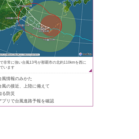
で非常に強い台風13号が那覇市の北約110kmを西に
でいます
台風情報のみかた
台風の接近、上陸に備えて
知る防災
アプリで台風進路予報を確認