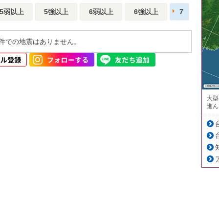
5弱以上
5強以上
6弱以上
6強以上
7
件での地震はありません。
大型
進ん