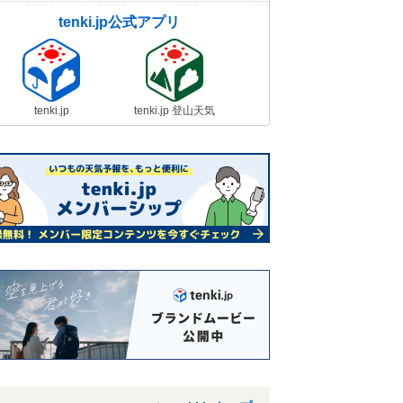
tenki.jp公式アプリ
tenki.jp
tenki.jp 登山天気