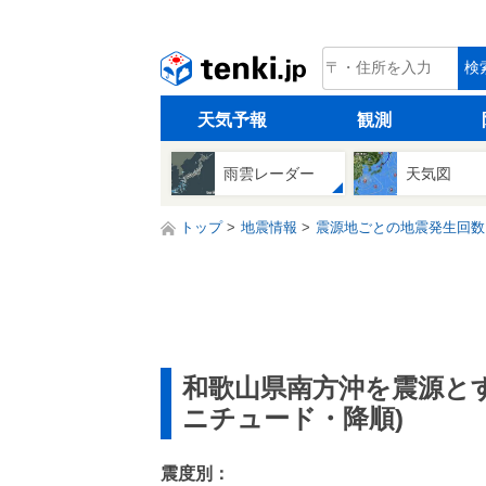
tenki.jp
検
天気予報
観測
雨雲レーダー
天気図
トップ
地震情報
震源地ごとの地震発生回数
和歌山県南方沖を震源と
ニチュード・降順)
震度別：