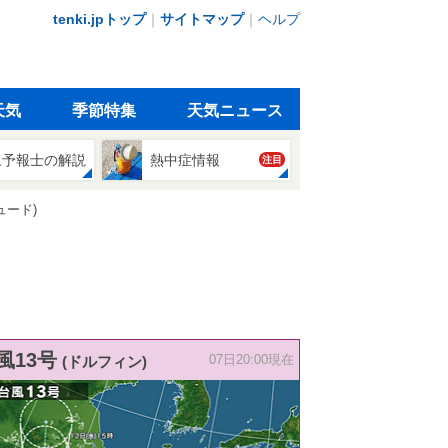
tenki.jpトップ
｜
サイトマップ
｜
ヘルプ
天気
季節特集
天気ニュース
象予報士の解説
熱中症情報
注目
ュード)
風13号
(ドルフィン)
07日20:00現在