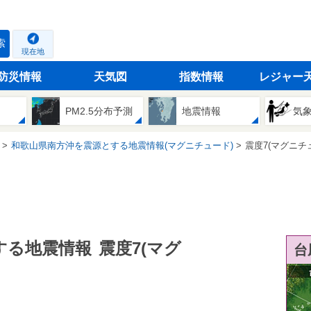
索
現在地
防災情報
天気図
指数情報
レジャー
PM2.5分布予測
地震情報
気
和歌山県南方沖を震源とする地震情報(マグニチュード)
震度7(マグニチ
する地震情報
震度7(マグ
台