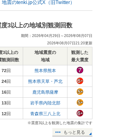
地震のtenki.jp公式X（旧Twitter）
震度3以上の地域別観測回数
期間：2026年04月29日～2026年08月07日
2026年08月07日21:20更新
度3以上の
地域震度の
観測した
震観測回数
地域
最大震度
72
回
熊本県熊本
24
回
熊本県天草・芦北
16
回
鹿児島県薩摩
13
回
岩手県内陸北部
12
回
青森県三八上北
※震度3以上を観測した地震の集計です
もっと見る