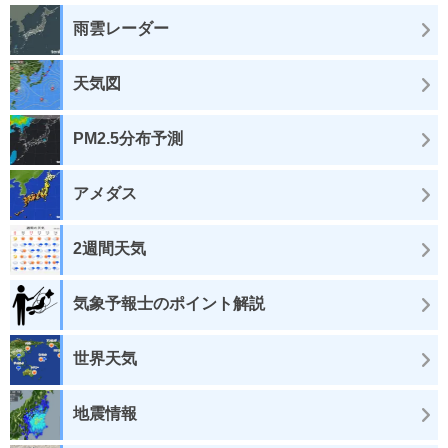
雨雲レーダー
天気図
PM2.5分布予測
アメダス
2週間天気
気象予報士のポイント解説
世界天気
地震情報