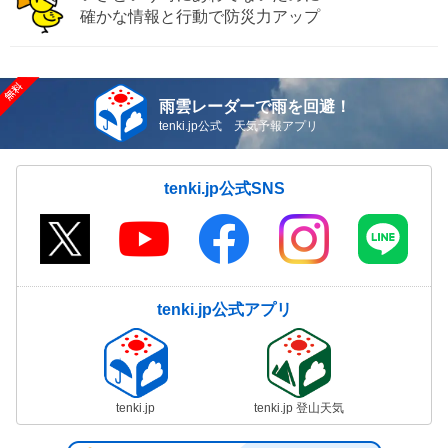
確かな情報と行動で防災力アップ
雨雲レーダーで雨を回避！
tenki.jp公式 天気予報アプリ
tenki.jp公式SNS
tenki.jp公式アプリ
tenki.jp
tenki.jp 登山天気