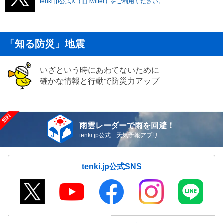
tenki.jp公式X（旧Twitter）をご利用ください。
「知る防災」地震
いざという時にあわてないために
確かな情報と行動で防災力アップ
雨雲レーダーで雨を回避！
tenki.jp公式 天気予報アプリ
tenki.jp公式SNS