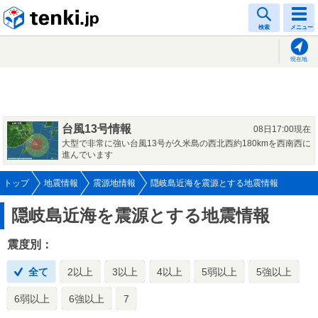
tenki.jp
検索
メニュー
現在地
台風13号情報
08日17:00現在
大型で非常に強い台風13号が久米島の西北西約180kmを西南西に
進んでいます
トップ
地震情報
震源地情報
隠岐島近海を震源とする地震情報
隠岐島近海を震源とする地震情報
震度別：
全て
2以上
3以上
4以上
5弱以上
5強以上
6弱以上
6強以上
7