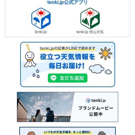
tenki.jp公式アプリ
tenki.jp
tenki.jp 登山天気