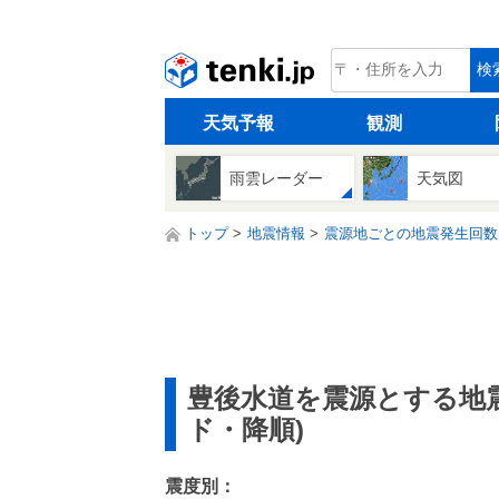
tenki.jp
検
天気予報
観測
雨雲レーダー
天気図
トップ
地震情報
震源地ごとの地震発生回数
豊後水道を震源とする地
ド・降順)
震度別：