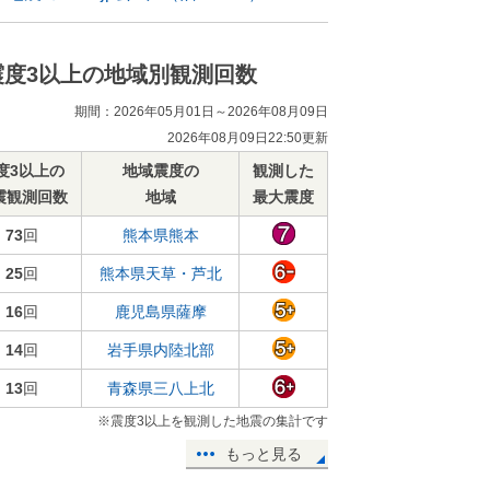
震度3以上の地域別観測回数
期間：2026年05月01日～2026年08月09日
2026年08月09日22:50更新
度3以上の
地域震度の
観測した
震観測回数
地域
最大震度
73
回
熊本県熊本
25
回
熊本県天草・芦北
16
回
鹿児島県薩摩
14
回
岩手県内陸北部
13
回
青森県三八上北
※震度3以上を観測した地震の集計です
もっと見る