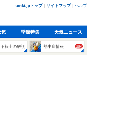
tenki.jpトップ
｜
サイトマップ
｜
ヘルプ
天気
季節特集
天気ニュース
象予報士の解説
熱中症情報
注目