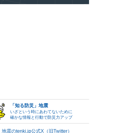
「知る防災」地震
いざという時にあわてないために
確かな情報と行動で防災力アップ
地震のtenki.jp公式X（旧Twitter）