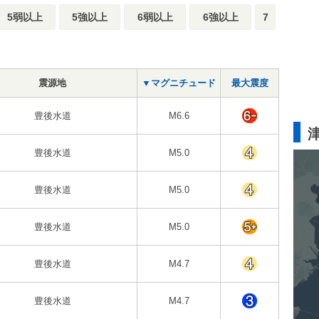
5弱以上
5強以上
6弱以上
6強以上
7
震源地
▼マグニチュード
最大震度
豊後水道
M6.6
豊後水道
M5.0
豊後水道
M5.0
豊後水道
M5.0
豊後水道
M4.7
豊後水道
M4.7