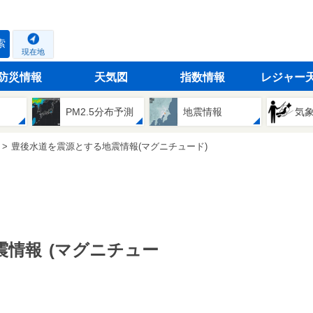
索
現在地
防災情報
天気図
指数情報
レジャー
PM2.5分布予測
地震情報
気
豊後水道を震源とする地震情報(マグニチュード)
震情報
(マグニチュー