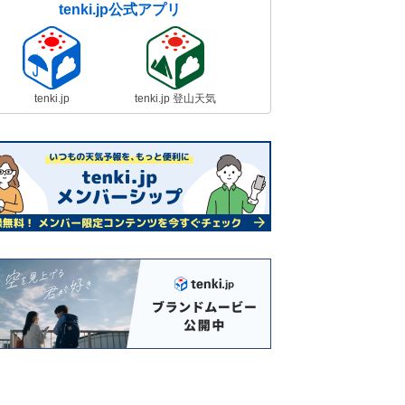
tenki.jp公式アプリ
tenki.jp
tenki.jp 登山天気