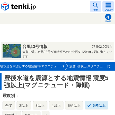
tenki.jp
検索
メニュー
現在地
台風13号情報
07日02:00現在
大型で強い台風13号が南大東島の北北西約120kmを西に進んでい
ます
豊後水道を震源とする地震情報(マグニチュード)
震度5強以上(マグニチュード)
豊後水道を震源とする地震情報
震度5
強以上(マグニチュード・降順)
震度別：
全て
2以上
3以上
4以上
5弱以上
5強以上