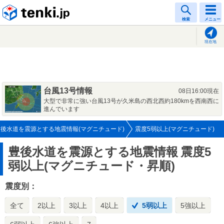
tenki.jp
検索
メニュー
現在地
台風13号情報
08日16:00現在
大型で非常に強い台風13号が久米島の西北西約180kmを西南西に
進んでいます
豊後水道を震源とする地震情報(マグニチュード)
震度5弱以上(マグニチュード)
豊後水道を震源とする地震情報
震度5
弱以上(マグニチュード・昇順)
震度別：
全て
2以上
3以上
4以上
5弱以上
5強以上