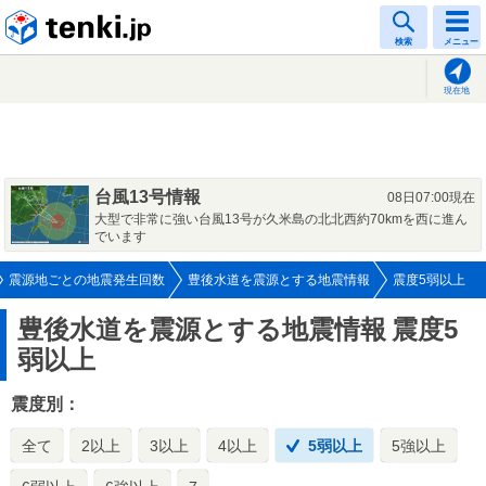
tenki.jp
検索
メニュー
現在地
台風13号情報
08日07:00現在
大型で非常に強い台風13号が久米島の北北西約70kmを西に進ん
でいます
震源地ごとの地震発生回数
豊後水道を震源とする地震情報
震度5弱以上
豊後水道を震源とする地震情報
震度5
弱以上
震度別：
全て
2以上
3以上
4以上
5弱以上
5強以上