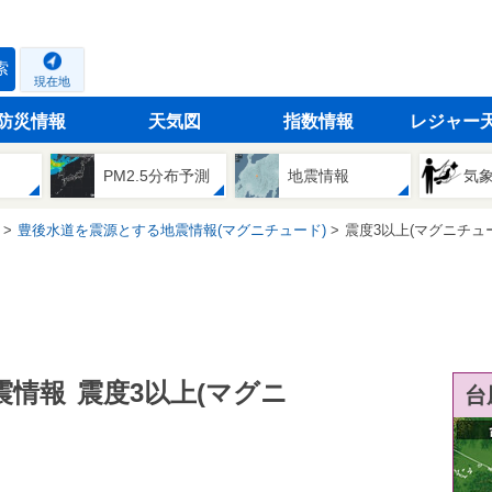
索
現在地
防災情報
天気図
指数情報
レジャー
PM2.5分布予測
地震情報
気
豊後水道を震源とする地震情報(マグニチュード)
震度3以上(マグニチュ
震情報
震度3以上(マグニ
台