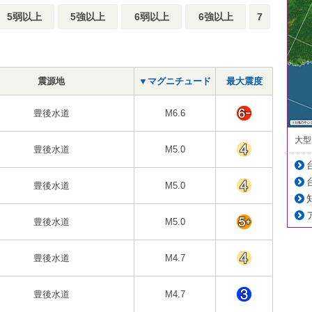
5弱以上
5強以上
6弱以上
6強以上
7
震源地
▼マグニチュード
最大震度
豊後水道
M6.6
大型
豊後水道
M5.0
豊後水道
M5.0
豊後水道
M5.0
豊後水道
M4.7
豊後水道
M4.7