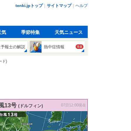
tenki.jpトップ
｜
サイトマップ
｜
ヘルプ
天気
季節特集
天気ニュース
象予報士の解説
熱中症情報
注目
ード)
風13号
(ドルフィン)
07日12:00現在