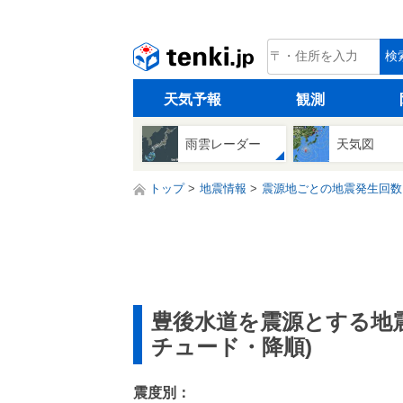
tenki.jp
検
天気予報
観測
雨雲レーダー
天気図
トップ
地震情報
震源地ごとの地震発生回数
豊後水道を震源とする地
チュード・降順)
震度別：