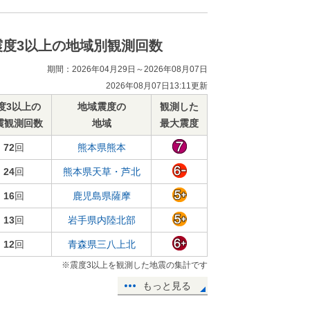
震度3以上の地域別観測回数
期間：2026年04月29日～2026年08月07日
2026年08月07日13:11更新
度3以上の
地域震度の
観測した
震観測回数
地域
最大震度
72
回
熊本県熊本
24
回
熊本県天草・芦北
16
回
鹿児島県薩摩
13
回
岩手県内陸北部
12
回
青森県三八上北
※震度3以上を観測した地震の集計です
もっと見る