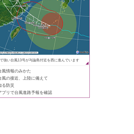
で強い台風13号が与論島付近を西に進んでいます
台風情報のみかた
台風の接近、上陸に備えて
知る防災
アプリで台風進路予報を確認