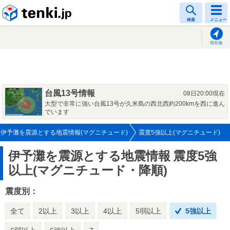
tenki.jp
検索
メニュー
現在地
台風13号情報
08日20:00現在
大型で非常に強い台風13号が久米島の西北西約200kmを西に進ん
でいます
伊予灘を震源とする地震情報(マグニチュード)
震度5強以上(マグニチュード)
伊予灘を震源とする地震情報
震度5強
以上(マグニチュード・降順)
震度別：
全て
2以上
3以上
4以上
5弱以上
5強以上