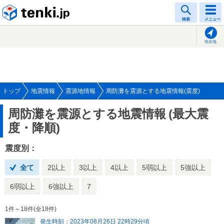
tenki.jp
検索
メニュー
現在地
トップ
地震情報
震源地情報
周防灘を震源とする地震情報(震度)
周防灘を震源とする地震情報
(最大震
度・降順)
震度別：
全て
2以上
3以上
4以上
5弱以上
5強以上
6弱以上
6強以上
7
1件～18件(全18件)
発生時刻：2023年08月26日 22時29分頃