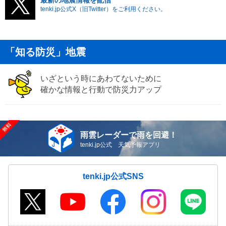
最新の地震情報を配信
tenki.jp公式X（旧Twitter）をご利用ください。
「知る防災」地震
いざという時にあわてないために
確かな情報と行動で防災力アップ
雨雲レーダーで雨を回避！
tenki.jp公式 天気予報アプリ
tenki.jp公式SNS