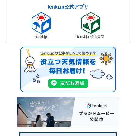
tenki.jp公式アプリ
tenki.jp
tenki.jp 登山天気