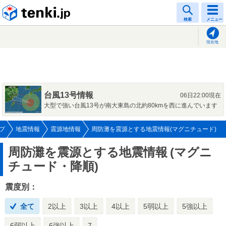
tenki.jp
検索
メニュー
現在地
台風13号情報
06日22:00現在
大型で強い台風13号が南大東島の北約80kmを西に進んでいます
プ
地震情報
震源地情報
周防灘を震源とする地震情報(マグニチュード)
周防灘を震源とする地震情報
(マグニ
チュード・降順)
震度別：
全て
2以上
3以上
4以上
5弱以上
5強以上
6弱以上
6強以上
7