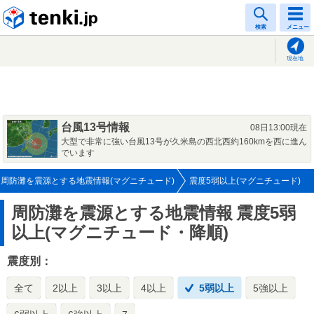
tenki.jp
検索
メニュー
現在地
台風13号情報
08日13:00現在
大型で非常に強い台風13号が久米島の西北西約160kmを西に進ん
でいます
周防灘を震源とする地震情報(マグニチュード)
震度5弱以上(マグニチュード)
周防灘を震源とする地震情報
震度5弱
以上(マグニチュード・降順)
震度別：
全て
2以上
3以上
4以上
5弱以上
5強以上