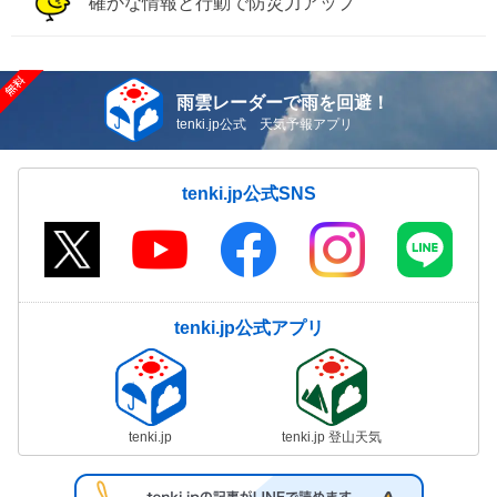
確かな情報と行動で防災力アップ
雨雲レーダーで雨を回避！
tenki.jp公式 天気予報アプリ
tenki.jp公式SNS
tenki.jp公式アプリ
tenki.jp
tenki.jp 登山天気