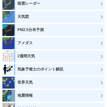
雨雲レーダー
天気図
PM2.5分布予測
アメダス
2週間天気
気象予報士のポイント解説
世界天気
地震情報