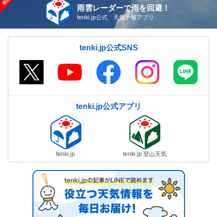
雨雲レーダーで雨を回避！
tenki.jp公式 天気予報アプリ
tenki.jp公式SNS
tenki.jp公式アプリ
tenki.jp
tenki.jp 登山天気