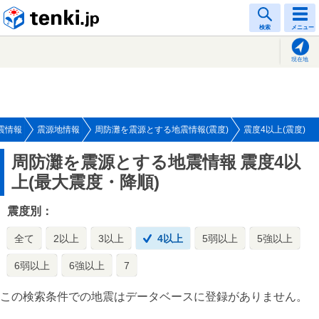
tenki.jp
検索
メニュー
現在地
震情報
震源地情報
周防灘を震源とする地震情報(震度)
震度4以上(震度)
周防灘を震源とする地震情報
震度4以
上(最大震度・降順)
震度別：
全て
2以上
3以上
4以上
5弱以上
5強以上
6弱以上
6強以上
7
この検索条件での地震はデータベースに登録がありません。