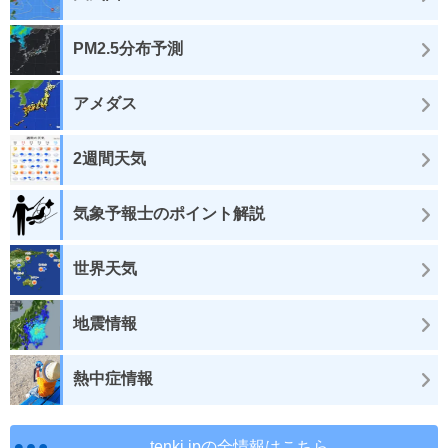
PM2.5分布予測
アメダス
2週間天気
気象予報士のポイント解説
世界天気
地震情報
熱中症情報
tenki.jpの全情報はこちら