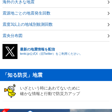
海外の大きな地震
震源地ごとの地震発生回数
震度3以上の地域別観測回数
震央分布図
最新の地震情報を配信
tenki.jp公式X（旧Twitter）をご利用ください。
「知る防災」地震
いざという時にあわてないために
確かな情報と行動で防災力アップ