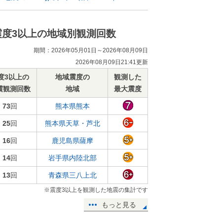
震度3以上の地域別観測回数
期間：2026年05月01日～2026年08月09日
2026年08月09日21:41更新
度3以上の
地域震度の
観測した
震観測回数
地域
最大震度
73
回
熊本県熊本
25
回
熊本県天草・芦北
16
回
鹿児島県薩摩
14
回
岩手県内陸北部
13
回
青森県三八上北
※震度3以上を観測した地震の集計です
もっと見る