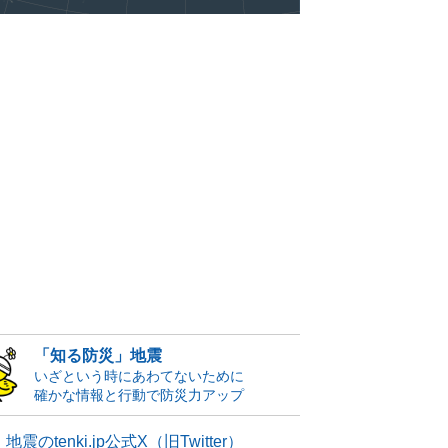
「知る防災」地震
いざという時にあわてないために
確かな情報と行動で防災力アップ
地震のtenki.jp公式X（旧Twitter）