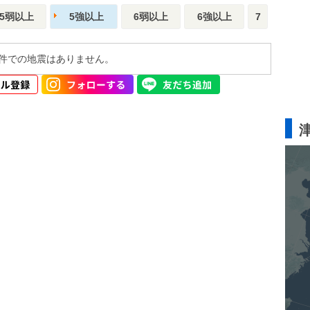
5弱以上
5強以上
6弱以上
6強以上
7
件での地震はありません。