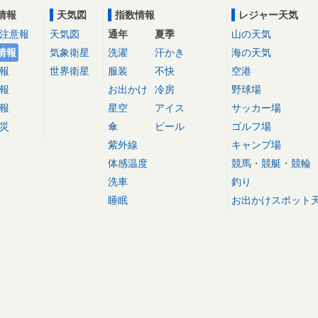
情報
天気図
指数情報
レジャー天気
注意報
天気図
通年
夏季
山の天気
情報
気象衛星
洗濯
汗かき
海の天気
報
世界衛星
服装
不快
空港
報
お出かけ
冷房
野球場
報
星空
アイス
サッカー場
災
傘
ビール
ゴルフ場
紫外線
キャンプ場
体感温度
競馬・競艇・競輪
洗車
釣り
睡眠
お出かけスポット