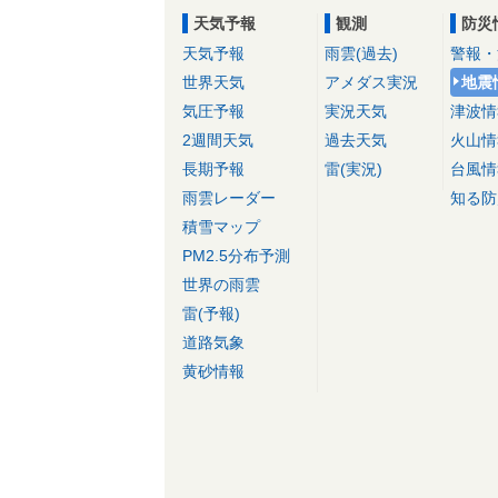
天気予報
観測
防災
天気予報
雨雲(過去)
警報・
世界天気
アメダス実況
地震
気圧予報
実況天気
津波情
2週間天気
過去天気
火山情
長期予報
雷(実況)
台風情
雨雲レーダー
知る防
積雪マップ
PM2.5分布予測
世界の雨雲
雷(予報)
道路気象
黄砂情報