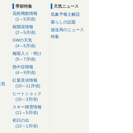
季節特集
天気ニュース
花粉飛散情報
気象予報士解説
(1～5月頃)
暮らしの話題
桜開花情報
放送局のニュース
(2～5月頃)
特集
GWの天気
(4～5月頃)
梅雨入り・明け
(5～7月頃)
熱中症情報
(4～9月頃)
紅葉見頃情報
天気
(10～11月頃)
ヒートショック
(10～3月頃)
スキー積雪情報
(11～5月頃)
初日の出
(12～1月頃)