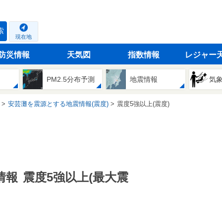
索
現在地
防災情報
天気図
指数情報
レジャー
PM2.5分布予測
地震情報
気
安芸灘を震源とする地震情報(震度)
震度5強以上(震度)
情報
震度5強以上(最大震