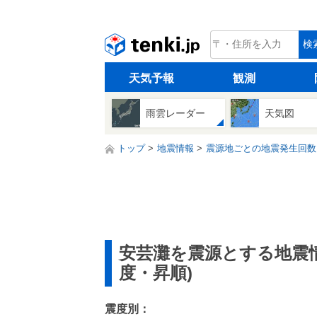
tenki.jp
検
天気予報
観測
雨雲レーダー
天気図
トップ
地震情報
震源地ごとの地震発生回数
安芸灘を震源とする地震
度・昇順)
震度別：