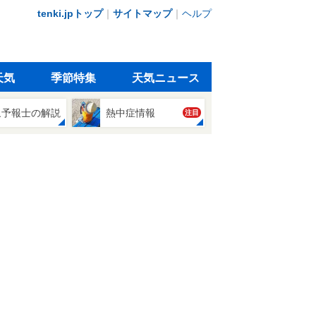
tenki.jpトップ
｜
サイトマップ
｜
ヘルプ
天気
季節特集
天気ニュース
象予報士の解説
熱中症情報
注目