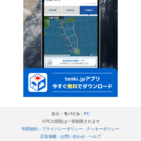
表示：
モバイル
｜
PC
※PCの閲覧は一部制限されます
利用規約
-
プライバシーポリシー
-
クッキーポリシー
広告掲載
-
お問い合わせ
-
ヘルプ