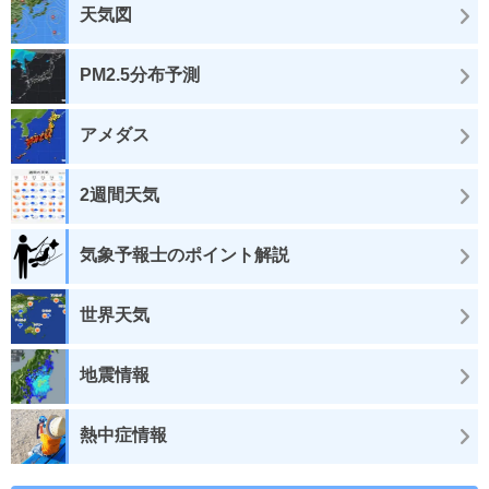
天気図
PM2.5分布予測
アメダス
2週間天気
気象予報士のポイント解説
世界天気
地震情報
熱中症情報