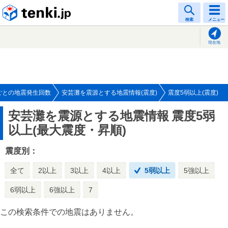
tenki.jp
検索
メニュー
現在地
ごとの地震発生回数
安芸灘を震源とする地震情報(震度)
震度5弱以上(震度)
安芸灘を震源とする地震情報
震度5弱
以上(最大震度・昇順)
震度別：
全て
2以上
3以上
4以上
5弱以上
5強以上
6弱以上
6強以上
7
この検索条件での地震はありません。