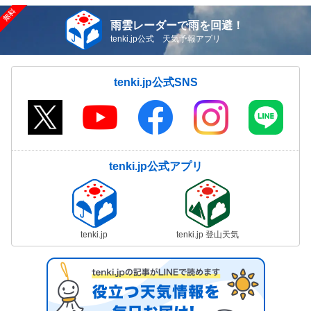
雨雲レーダーで雨を回避！
tenki.jp公式 天気予報アプリ
tenki.jp公式SNS
tenki.jp公式アプリ
tenki.jp
tenki.jp 登山天気