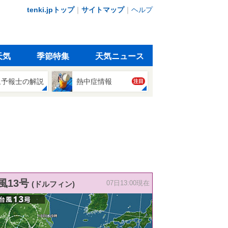
tenki.jpトップ
｜
サイトマップ
｜
ヘルプ
天気
季節特集
天気ニュース
象予報士の解説
熱中症情報
注目
風13号
(ドルフィン)
07日13:00現在