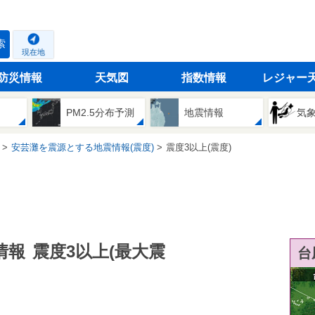
索
現在地
防災情報
天気図
指数情報
レジャー
PM2.5分布予測
地震情報
気
安芸灘を震源とする地震情報(震度)
震度3以上(震度)
情報
震度3以上(最大震
台