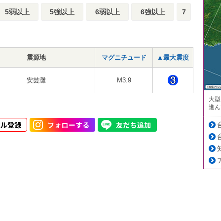
5弱以上
5強以上
6弱以上
6強以上
7
震源地
マグニチュード
▲最大震度
安芸灘
M3.9
大型
進ん