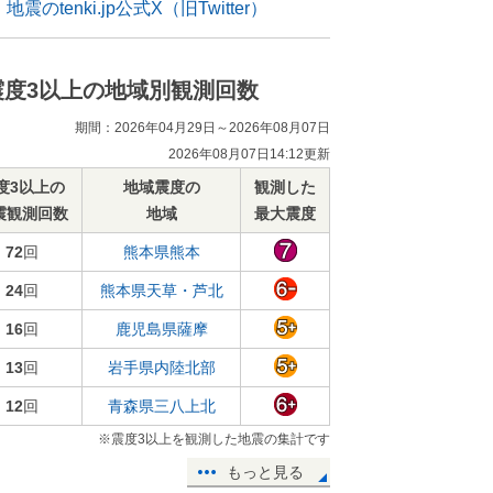
地震のtenki.jp公式X（旧Twitter）
震度3以上の地域別観測回数
期間：2026年04月29日～2026年08月07日
2026年08月07日14:12更新
度3以上の
地域震度の
観測した
震観測回数
地域
最大震度
72
回
熊本県熊本
24
回
熊本県天草・芦北
16
回
鹿児島県薩摩
13
回
岩手県内陸北部
12
回
青森県三八上北
※震度3以上を観測した地震の集計です
もっと見る