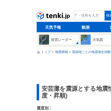
tenki.jp
検
天気予報
観測
雨雲レーダー
天気図
トップ
地震情報
震源地ごとの地震発生回数
安芸灘を震源とする地震
度・昇順)
震度別：