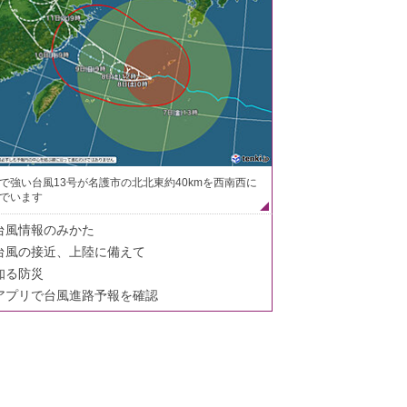
で強い台風13号が名護市の北北東約40kmを西南西に
でいます
台風情報のみかた
台風の接近、上陸に備えて
知る防災
アプリで台風進路予報を確認