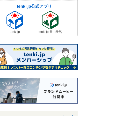
tenki.jp公式アプリ
tenki.jp
tenki.jp 登山天気