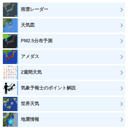
雨雲レーダー
天気図
PM2.5分布予測
アメダス
2週間天気
気象予報士のポイント解説
世界天気
地震情報