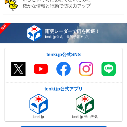
確かな情報と行動で防災力アップ
雨雲レーダーで雨を回避！
tenki.jp公式 天気予報アプリ
tenki.jp公式SNS
tenki.jp公式アプリ
tenki.jp
tenki.jp 登山天気