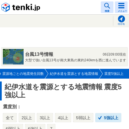
tenki.jp
検索
メニュー
現在地
台風13号情報
06日09:00現在
大型で強い台風13号が南大東島の東約240kmを西に進んでいます
震源地ごとの地震発生回数
紀伊水道を震源とする地震情報
震度5強以上
紀伊水道を震源とする地震情報
震度5
強以上
震度別：
全て
2以上
3以上
4以上
5弱以上
5強以上
6弱以上
6強以上
7