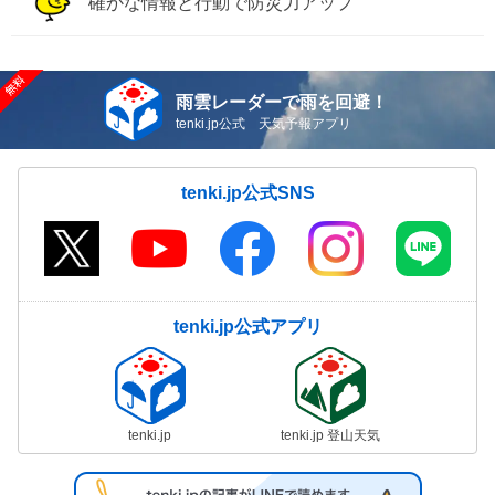
確かな情報と行動で防災力アップ
雨雲レーダーで雨を回避！
tenki.jp公式 天気予報アプリ
tenki.jp公式SNS
tenki.jp公式アプリ
tenki.jp
tenki.jp 登山天気