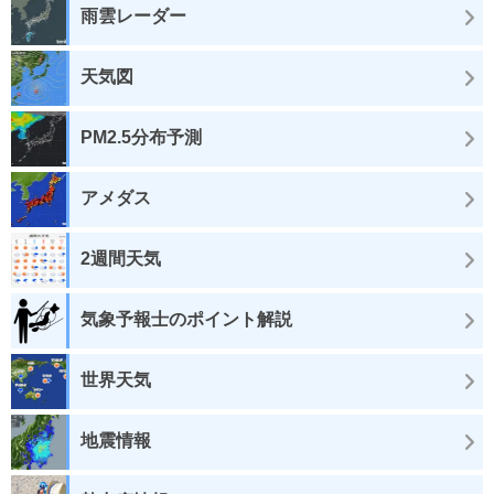
雨雲レーダー
天気図
PM2.5分布予測
アメダス
2週間天気
気象予報士のポイント解説
世界天気
地震情報