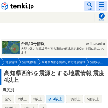
tenki.jp
検索
メニュー
現在地
台風13号情報
06日13:00現在
大型で強い台風13号が南大東島の東北東約200kmを西に進んでい
ます
プ
地震情報
震源地情報
高知県西部を震源とする地震情報
震度4以上
高知県西部を震源とする地震情報
震度
4以上
震度別：
全て
2以上
3以上
4以上
5弱以上
5強以上