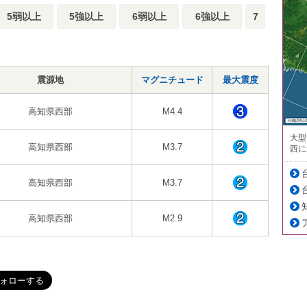
5弱以上
5強以上
6弱以上
6強以上
7
震源地
マグニチュード
最大震度
高知県西部
M4.4
大型
高知県西部
M3.7
西に
高知県西部
M3.7
高知県西部
M2.9