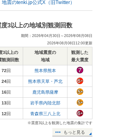
地震のtenki.jp公式X（旧Twitter）
震度3以上の地域別観測回数
期間：2026年04月30日～2026年08月08日
2026年08月08日12:00更新
度3以上の
地域震度の
観測した
震観測回数
地域
最大震度
72
回
熊本県熊本
24
回
熊本県天草・芦北
16
回
鹿児島県薩摩
13
回
岩手県内陸北部
12
回
青森県三八上北
※震度3以上を観測した地震の集計です
もっと見る