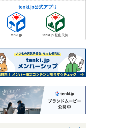
tenki.jp公式アプリ
tenki.jp
tenki.jp 登山天気