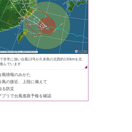
で非常に強い台風13号が久米島の北西約130kmを北
進んでいます
台風情報のみかた
台風の接近、上陸に備えて
知る防災
アプリで台風進路予報を確認