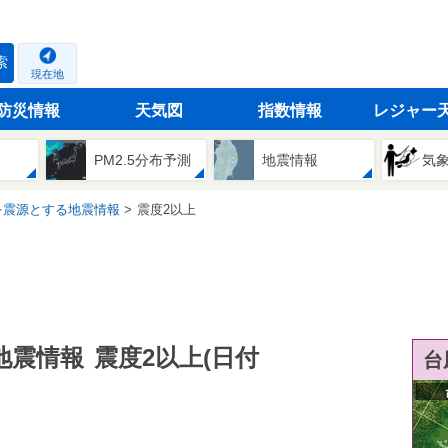
索
現在地
防災情報
天気図
指数情報
レジャー
PM2.5分布予測
地震情報
気
を震源とする地震情報
震度2以上
地震情報
震度2以上(日付
台