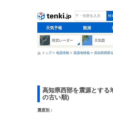
tenki.jp
検
天気予報
観測
雨雲レーダー
天気図
トップ
地震情報
震源地情報
高知県西部
高知県西部を震源とする
の古い順)
震度別：