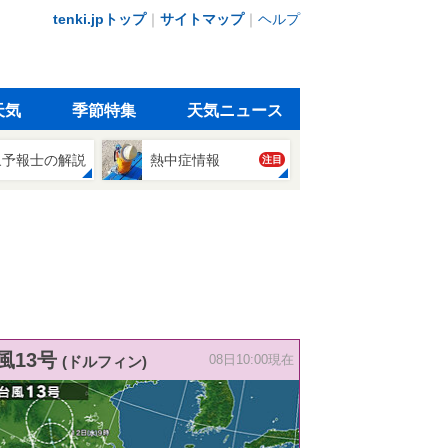
tenki.jpトップ
｜
サイトマップ
｜
ヘルプ
天気
季節特集
天気ニュース
象予報士の解説
熱中症情報
注目
風13号
(ドルフィン)
08日10:00現在