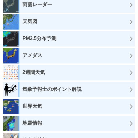
雨雲レーダー
天気図
PM2.5分布予測
アメダス
2週間天気
気象予報士のポイント解説
世界天気
地震情報