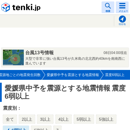
tenki.jp
検索
メニュー
現在地
台風13号情報
08日04:00現在
大型で非常に強い台風13号が久米島の北北西約40kmを南南西に
進んでいます
震源地ごとの地震発生回数
愛媛県中予を震源とする地震情報
震度6弱以上
愛媛県中予を震源とする地震情報
震度
6弱以上
震度別：
全て
2以上
3以上
4以上
5弱以上
5強以上