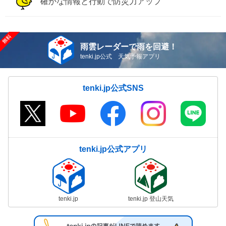
確かな情報と行動で防災力アップ
雨雲レーダーで雨を回避！
tenki.jp公式 天気予報アプリ
tenki.jp公式SNS
tenki.jp公式アプリ
tenki.jp
tenki.jp 登山天気