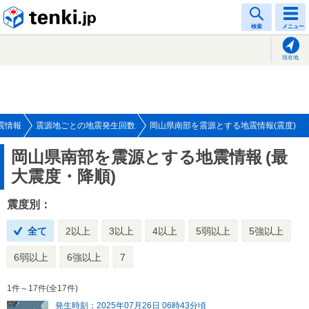
tenki.jp
検索
メニュー
現在地
震情報
震源地ごとの地震発生回数
岡山県南部を震源とする地震情報(震度)
岡山県南部を震源とする地震情報
(最
大震度・降順)
震度別：
全て
2以上
3以上
4以上
5弱以上
5強以上
6弱以上
6強以上
7
1件～17件(全17件)
発生時刻：2025年07月26日 06時43分頃