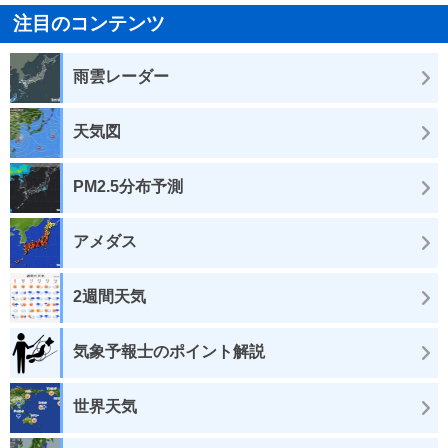
注目のコンテンツ
雨雲レーダー
天気図
PM2.5分布予測
アメダス
2週間天気
気象予報士のポイント解説
世界天気