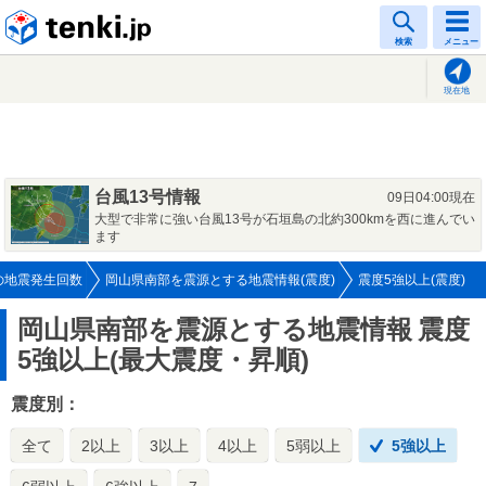
tenki.jp
検索
メニュー
現在地
台風13号情報
09日04:00現在
大型で非常に強い台風13号が石垣島の北約300kmを西に進んでい
ます
の地震発生回数
岡山県南部を震源とする地震情報(震度)
震度5強以上(震度)
岡山県南部を震源とする地震情報
震度
5強以上(最大震度・昇順)
震度別：
全て
2以上
3以上
4以上
5弱以上
5強以上