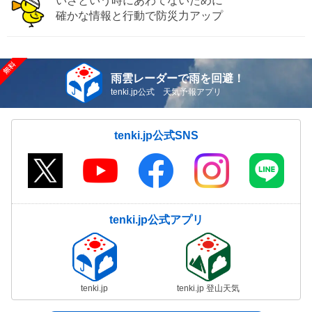
いざという時にあわてないために
確かな情報と行動で防災力アップ
雨雲レーダーで雨を回避！
tenki.jp公式 天気予報アプリ
tenki.jp公式SNS
tenki.jp公式アプリ
tenki.jp
tenki.jp 登山天気