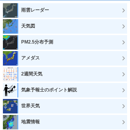
雨雲レーダー
天気図
PM2.5分布予測
アメダス
2週間天気
気象予報士のポイント解説
世界天気
地震情報