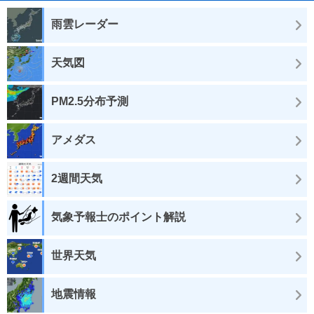
雨雲レーダー
天気図
PM2.5分布予測
アメダス
2週間天気
気象予報士のポイント解説
世界天気
地震情報