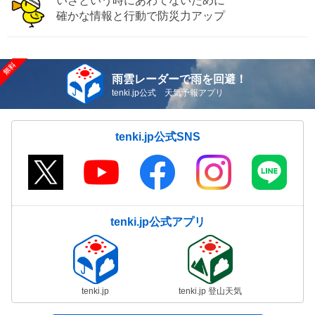
いざという時にあわてないために
確かな情報と行動で防災力アップ
雨雲レーダーで雨を回避！
tenki.jp公式 天気予報アプリ
tenki.jp公式SNS
tenki.jp公式アプリ
tenki.jp
tenki.jp 登山天気