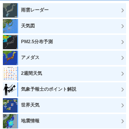
雨雲レーダー
天気図
PM2.5分布予測
アメダス
2週間天気
気象予報士のポイント解説
世界天気
地震情報