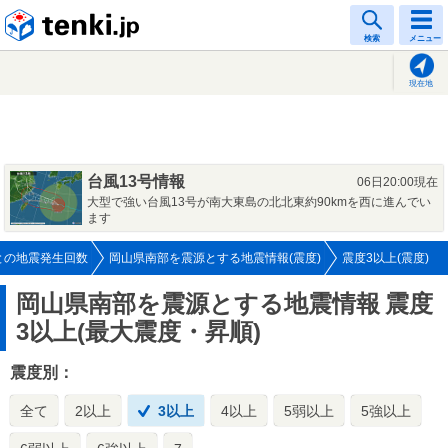
tenki.jp
検索
メニュー
現在地
台風13号情報
06日20:00現在
大型で強い台風13号が南大東島の北北東約90kmを西に進んでい
ます
との地震発生回数
岡山県南部を震源とする地震情報(震度)
震度3以上(震度)
岡山県南部を震源とする地震情報
震度
3以上(最大震度・昇順)
震度別：
全て
2以上
3以上
4以上
5弱以上
5強以上