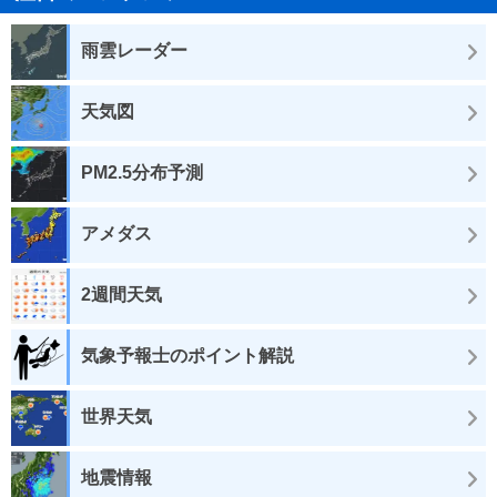
雨雲レーダー
天気図
PM2.5分布予測
アメダス
2週間天気
気象予報士のポイント解説
世界天気
地震情報