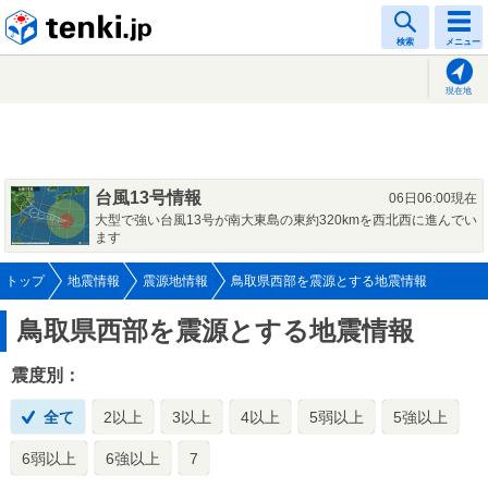
tenki.jp
検索
メニュー
現在地
台風13号情報
06日06:00現在
大型で強い台風13号が南大東島の東約320kmを西北西に進んでい
ます
トップ
地震情報
震源地情報
鳥取県西部を震源とする地震情報
鳥取県西部を震源とする地震情報
震度別：
全て
2以上
3以上
4以上
5弱以上
5強以上
6弱以上
6強以上
7