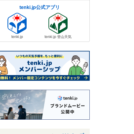
tenki.jp公式アプリ
tenki.jp
tenki.jp 登山天気