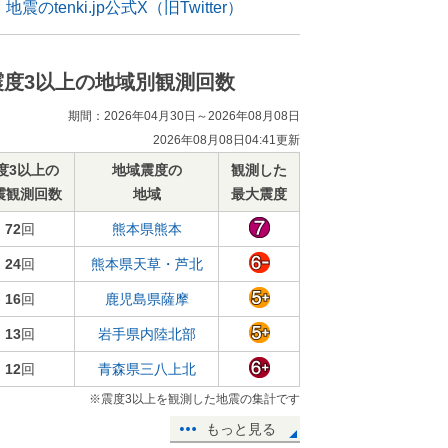
地震のtenki.jp公式X（旧Twitter）
震度3以上の地域別観測回数
期間：2026年04月30日～2026年08月08日
2026年08月08日04:41更新
度3以上の
地域震度の
観測した
震観測回数
地域
最大震度
72
回
熊本県熊本
24
回
熊本県天草・芦北
16
回
鹿児島県薩摩
13
回
岩手県内陸北部
12
回
青森県三八上北
※震度3以上を観測した地震の集計です
もっと見る