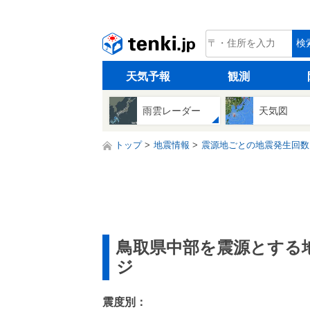
tenki.jp
検
天気予報
観測
雨雲レーダー
天気図
トップ
地震情報
震源地ごとの地震発生回数
鳥取県中部を震源とする
ジ
震度別：