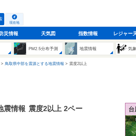
索
現在地
防災情報
天気図
指数情報
レジャー
PM2.5分布予測
地震情報
気
鳥取県中部を震源とする地震情報
震度2以上
地震情報
震度2以上 2ペー
台