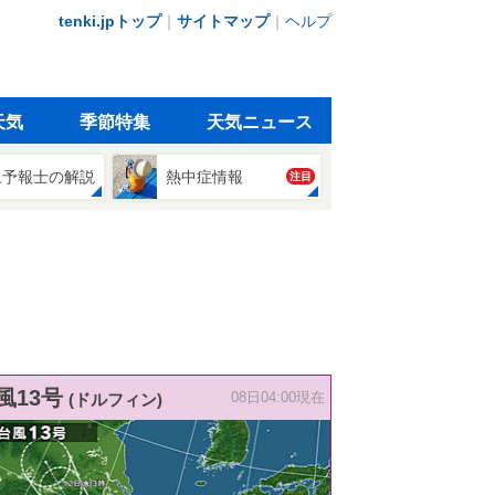
tenki.jpトップ
｜
サイトマップ
｜
ヘルプ
天気
季節特集
天気ニュース
象予報士の解説
熱中症情報
注目
風13号
(ドルフィン)
08日04:00現在