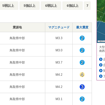
5弱以上
5強以上
6弱以上
6強以上
7
震源地
マグニチュード
最大震度
鳥取県中部
M3.3
大型
鳥取県中部
M3.0
南西
鳥取県中部
M3.7
鳥取県中部
M4.2
鳥取県中部
M4.2
鳥取県中部
M3.1