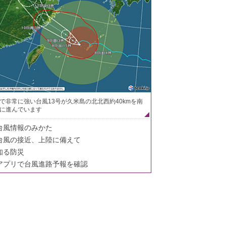
で非常に強い台風13号が久米島の北北西約40kmを南
に進んでいます
台風情報のみかた
台風の接近、上陸に備えて
知る防災
アプリで台風進路予報を確認