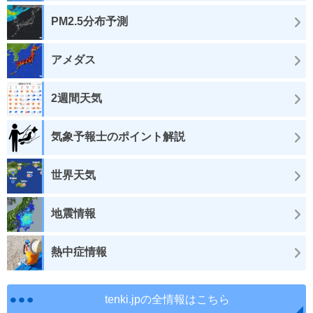
PM2.5分布予測
アメダス
2週間天気
気象予報士のポイント解説
世界天気
地震情報
熱中症情報
tenki.jpの全情報はこちら