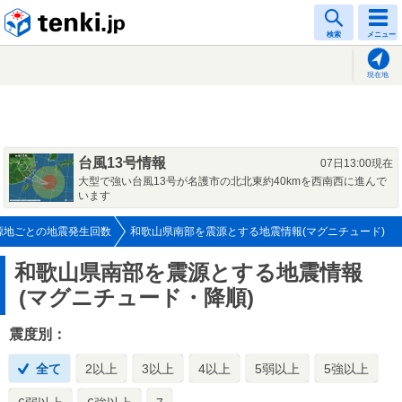
tenki.jp
検索
メニュー
現在地
台風13号情報
07日13:00現在
大型で強い台風13号が名護市の北北東約40kmを西南西に進んで
います
源地ごとの地震発生回数
和歌山県南部を震源とする地震情報(マグニチュード)
和歌山県南部を震源とする地震情報
(マグニチュード・降順)
震度別：
全て
2以上
3以上
4以上
5弱以上
5強以上