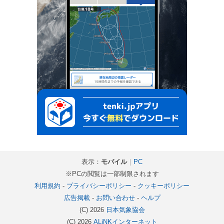
表示：
モバイル
｜
PC
※PCの閲覧は一部制限されます
利用規約
-
プライバシーポリシー
-
クッキーポリシー
広告掲載
-
お問い合わせ
-
ヘルプ
(C) 2026
日本気象協会
(C) 2026
ALiNKインターネット