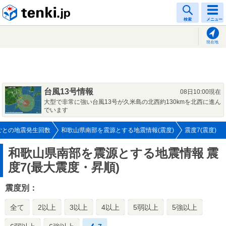
tenki.jp
検索
メニュー
現在地
台風13号情報
08日10:00現在
大型で非常に強い台風13号が久米島の北西約130kmを北西に進ん
でいます
ごとの地震発生回数
和歌山県南部を震源とする地震情報(震度)
震度7(震度)
和歌山県南部を震源とする地震情報
震
度7(最大震度・昇順)
震度別：
全て
2以上
3以上
4以上
5弱以上
5強以上