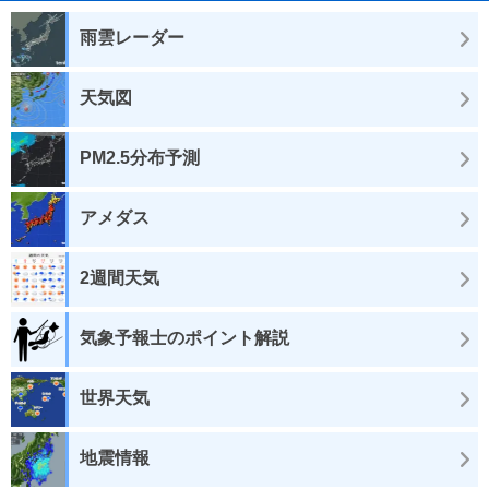
雨雲レーダー
天気図
PM2.5分布予測
アメダス
2週間天気
気象予報士のポイント解説
世界天気
地震情報