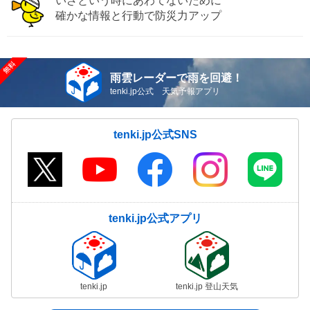
いざという時にあわてないために
確かな情報と行動で防災力アップ
雨雲レーダーで雨を回避！
tenki.jp公式 天気予報アプリ
tenki.jp公式SNS
tenki.jp公式アプリ
tenki.jp
tenki.jp 登山天気