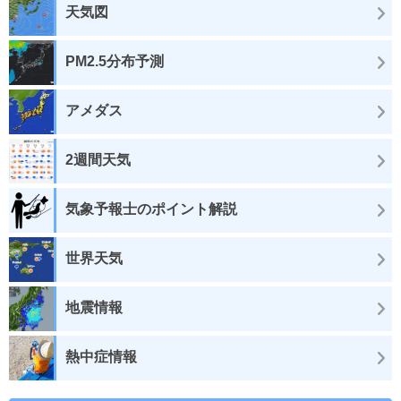
天気図
PM2.5分布予測
アメダス
2週間天気
気象予報士のポイント解説
世界天気
地震情報
熱中症情報