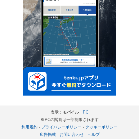
表示：
モバイル
｜
PC
※PCの閲覧は一部制限されます
利用規約
-
プライバシーポリシー
-
クッキーポリシー
広告掲載
-
お問い合わせ
-
ヘルプ