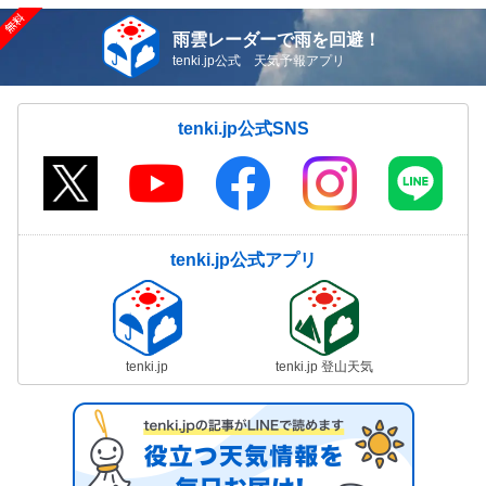
雨雲レーダーで雨を回避！
tenki.jp公式 天気予報アプリ
tenki.jp公式SNS
tenki.jp公式アプリ
tenki.jp
tenki.jp 登山天気