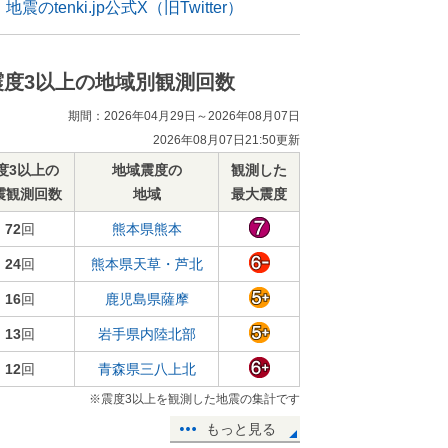
地震のtenki.jp公式X（旧Twitter）
震度3以上の地域別観測回数
期間：2026年04月29日～2026年08月07日
2026年08月07日21:50更新
度3以上の
地域震度の
観測した
震観測回数
地域
最大震度
72
回
熊本県熊本
24
回
熊本県天草・芦北
16
回
鹿児島県薩摩
13
回
岩手県内陸北部
12
回
青森県三八上北
※震度3以上を観測した地震の集計です
もっと見る