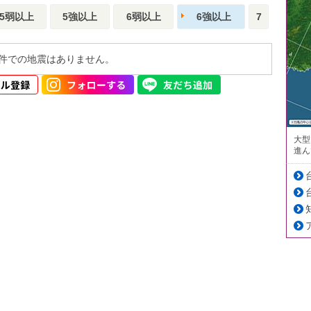
5弱以上
5強以上
6弱以上
6強以上
7
件での地震はありません。
大型
進ん