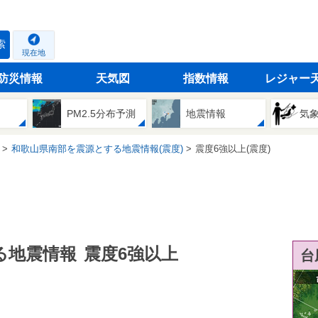
索
現在地
防災情報
天気図
指数情報
レジャー
PM2.5分布予測
地震情報
気
和歌山県南部を震源とする地震情報(震度)
震度6強以上(震度)
る地震情報
震度6強以上
台