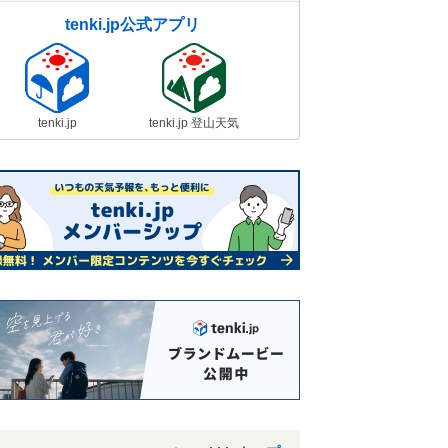
tenki.jp公式アプリ
tenki.jp
tenki.jp 登山天気