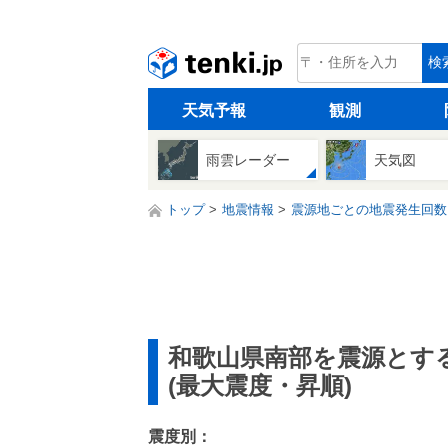
tenki.jp
検
天気予報
観測
雨雲レーダー
天気図
トップ
地震情報
震源地ごとの地震発生回数
和歌山県南部を震源とす
(最大震度・昇順)
震度別：