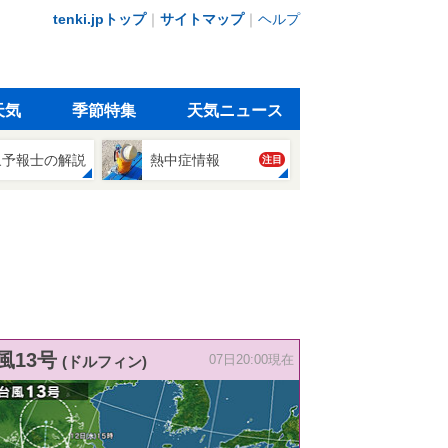
tenki.jpトップ
｜
サイトマップ
｜
ヘルプ
天気
季節特集
天気ニュース
象予報士の解説
熱中症情報
注目
風13号
(ドルフィン)
07日20:00現在