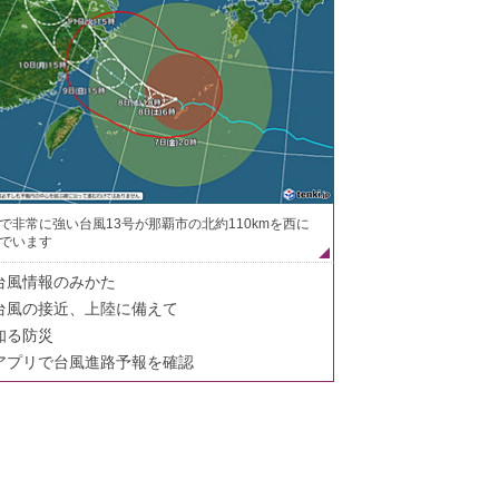
で非常に強い台風13号が那覇市の北約110kmを西に
でいます
台風情報のみかた
台風の接近、上陸に備えて
知る防災
アプリで台風進路予報を確認