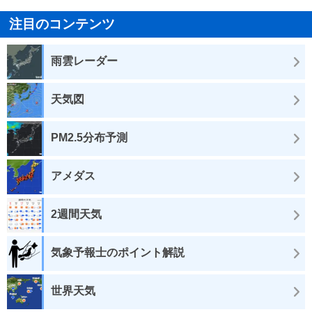
注目のコンテンツ
雨雲レーダー
天気図
PM2.5分布予測
アメダス
2週間天気
気象予報士のポイント解説
世界天気