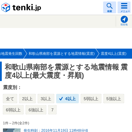
tenki.jp
検索
メニュー
現在地
の地震発生回数
和歌山県南部を震源とする地震情報(震度)
震度4以上(震度)
和歌山県南部を震源とする地震情報
震
度4以上(最大震度・昇順)
震度別：
全て
2以上
3以上
4以上
5弱以上
5強以上
6弱以上
6強以上
7
1件～2件(全2件)
発生時刻：2016年11月19日 11時48分頃