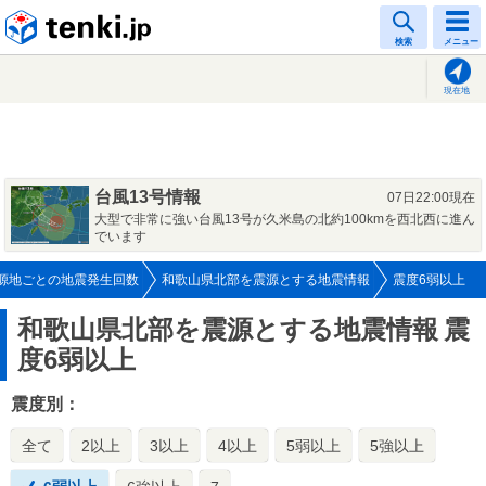
tenki.jp
検索
メニュー
現在地
台風13号情報
07日22:00現在
大型で非常に強い台風13号が久米島の北約100kmを西北西に進ん
でいます
源地ごとの地震発生回数
和歌山県北部を震源とする地震情報
震度6弱以上
和歌山県北部を震源とする地震情報
震
度6弱以上
震度別：
全て
2以上
3以上
4以上
5弱以上
5強以上