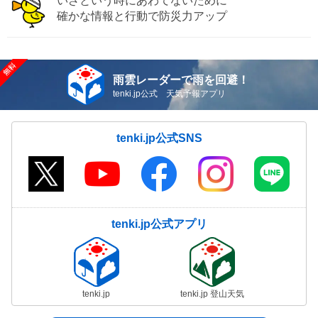
いざという時にあわてないために
確かな情報と行動で防災力アップ
雨雲レーダーで雨を回避！
tenki.jp公式 天気予報アプリ
tenki.jp公式SNS
tenki.jp公式アプリ
tenki.jp
tenki.jp 登山天気