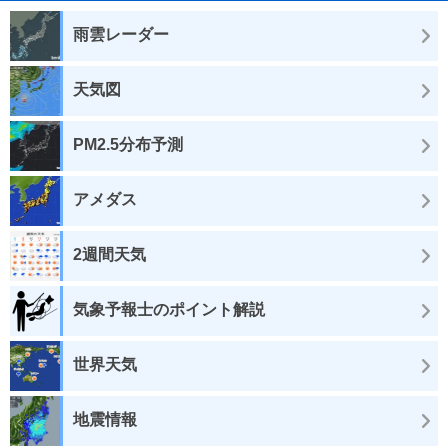
雨雲レーダー
天気図
PM2.5分布予測
アメダス
2週間天気
気象予報士のポイント解説
世界天気
地震情報