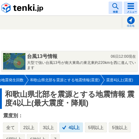
tenki.jp
検索
メニュー
現在地
台風13号情報
06日12:00現在
大型で強い台風13号が南大東島の東北東約220kmを西に進んでい
ます
の地震発生回数
和歌山県北部を震源とする地震情報(震度)
震度4以上(震度)
和歌山県北部を震源とする地震情報
震
度4以上(最大震度・降順)
震度別：
全て
2以上
3以上
4以上
5弱以上
5強以上