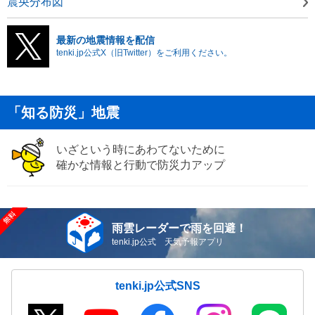
震央分布図
最新の地震情報を配信
tenki.jp公式X（旧Twitter）をご利用ください。
「知る防災」地震
いざという時にあわてないために
確かな情報と行動で防災力アップ
雨雲レーダーで雨を回避！
tenki.jp公式 天気予報アプリ
tenki.jp公式SNS