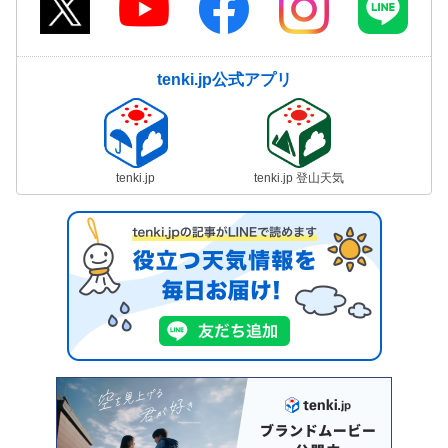
tenki.jp公式アプリ
tenki.jp
tenki.jp 登山天気