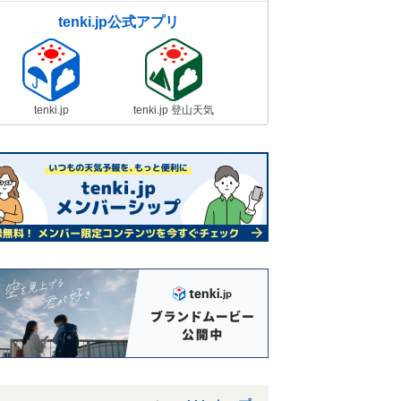
tenki.jp公式アプリ
tenki.jp
tenki.jp 登山天気