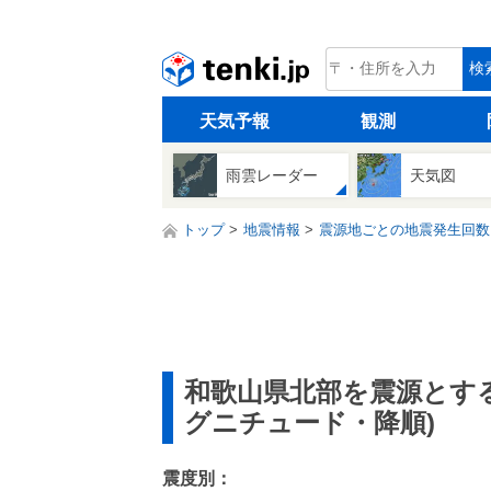
tenki.jp
検
天気予報
観測
雨雲レーダー
天気図
トップ
地震情報
震源地ごとの地震発生回数
和歌山県北部を震源とす
グニチュード・降順)
震度別：