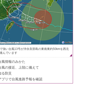
で強い台風13号が沖永良部島の東南東約50kmを西北
進んでいます
台風情報のみかた
台風の接近、上陸に備えて
知る防災
アプリで台風進路予報を確認