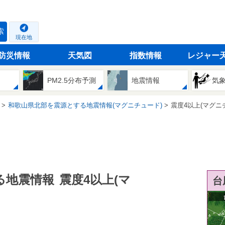
索
現在地
防災情報
天気図
指数情報
レジャー
PM2.5分布予測
地震情報
気
和歌山県北部を震源とする地震情報(マグニチュード)
震度4以上(マグニ
る地震情報
震度4以上(マ
台