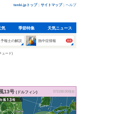
tenki.jpトップ
｜
サイトマップ
｜
ヘルプ
天気
季節特集
天気ニュース
象予報士の解説
熱中症情報
注目
チュード)
風13号
(ドルフィン)
07日08:00現在