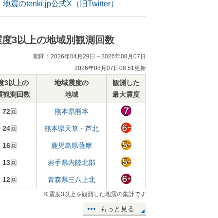
地震のtenki.jp公式X（旧Twitter）
震度3以上の地域別観測回数
期間：2026年04月29日～2026年08月07日
2026年08月07日08:51更新
度3以上の
地域震度の
観測した
震観測回数
地域
最大震度
72
回
熊本県熊本
24
回
熊本県天草・芦北
16
回
鹿児島県薩摩
13
回
岩手県内陸北部
12
回
青森県三八上北
※震度3以上を観測した地震の集計です
もっと見る