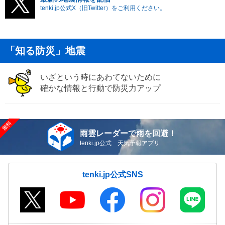
tenki.jp公式X（旧Twitter）をご利用ください。
「知る防災」地震
いざという時にあわてないために
確かな情報と行動で防災力アップ
雨雲レーダーで雨を回避！
tenki.jp公式 天気予報アプリ
tenki.jp公式SNS