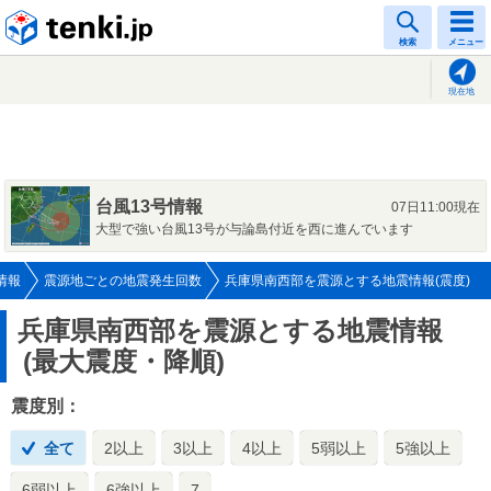
tenki.jp
検索
メニュー
現在地
台風13号情報
07日11:00現在
大型で強い台風13号が与論島付近を西に進んでいます
情報
震源地ごとの地震発生回数
兵庫県南西部を震源とする地震情報(震度)
兵庫県南西部を震源とする地震情報
(最大震度・降順)
震度別：
全て
2以上
3以上
4以上
5弱以上
5強以上
6弱以上
6強以上
7