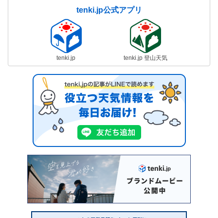
tenki.jp公式アプリ
tenki.jp
tenki.jp 登山天気